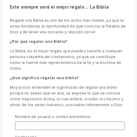
Este siempre será el mejor regalo… La Biblia
Regalar una Biblia es uno de los actos más nobles, ya que le
estas brindando la oportunidad de que conozca la Palabra de
Dios y de tener una cercanía y relación con él
¿Por qué regalar una Biblia?
La Biblia, es el mejor regalo que puedes hacerle a cualquier
persona creyente del cristianismo, ya que se constituye
como la fuente más representativa de la fe y la doctrina de
Cristo.
¿Qué significa regalar una biblia?
Muy pocos entienden el significado de regalar una biblia
porque no saben que en ella, se expone lo que se conoce
como inspiración divina, la cual refiere, a todos los hechos y
obras de los seres humanos, asociados íntimamente a Dios.
Nombre de usuario o correo electrónico
Llevando la Palabra de Dios a todo el Ecuador
Llevamos la Biblia para todos. Miembros de la fraternidad