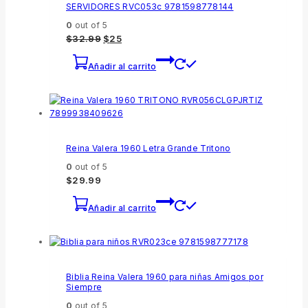
SERVIDORES RVC053c 9781598778144
0
out of 5
$
32.99
$
25
Añadir al carrito
Reina Valera 1960 Letra Grande Tritono
0
out of 5
$
29.99
Añadir al carrito
Biblia Reina Valera 1960 para niñas Amigos por
Siempre
0
out of 5