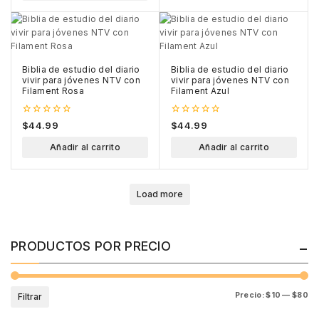
Biblia de estudio del diario
Biblia de estudio del diario
vivir para jóvenes NTV con
vivir para jóvenes NTV con
Filament Rosa
Filament Azul
0
0
$
44.99
$
44.99
out
out
of
of
Añadir al carrito
Añadir al carrito
5
5
Load more
PRODUCTOS POR PRECIO
Precio:
$10
—
$80
Filtrar