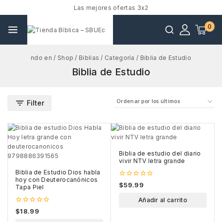
Las mejores ofertas 3x2
0
ndo en
/
Shop
/
Biblias
/
Categoría
/
Biblia de Estudio
Biblia de Estudio
Filter
Biblia de estudio del diario
vivir NTV letra grande
Biblia de Estudio Dios habla
hoy con Deuterocanónicos
0
$
59.99
Tapa Piel
out
of
Añadir al carrito
5
0
$
18.99
out
of