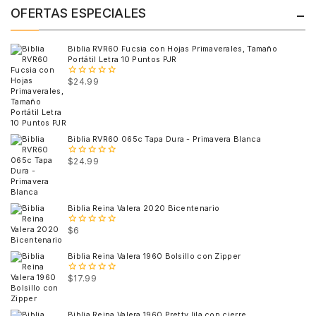
OFERTAS ESPECIALES
Biblia RVR60 Fucsia con Hojas Primaverales, Tamaño
Portátil Letra 10 Puntos PJR
$
24.99
0
out
of
5
Biblia RVR60 065c Tapa Dura - Primavera Blanca
$
24.99
0
out
of
5
Biblia Reina Valera 2020 Bicentenario
$
6
0
out
of
Biblia Reina Valera 1960 Bolsillo con Zipper
5
$
17.99
0
out
of
5
Biblia Reina Valera 1960 Pretty lila con cierre