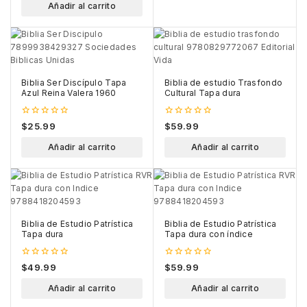
Añadir al carrito
5
Biblia Ser Discípulo Tapa
Biblia de estudio Trasfondo
Azul Reina Valera 1960
Cultural Tapa dura
0
0
$
25.99
$
59.99
out
out
of
of
Añadir al carrito
Añadir al carrito
5
5
Biblia de Estudio Patrística
Biblia de Estudio Patrística
Tapa dura
Tapa dura con índice
0
0
$
49.99
$
59.99
out
out
of
of
Añadir al carrito
Añadir al carrito
5
5