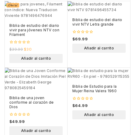
¡Oferta!
Biblia de estudio del diario
vivir NTV Letra grande
Biblia de estudio del diario
vivir para jóvenes NTV con
Filament
0
$
69.99
out
of
0
Añadir al carrito
$
39.99
$
30
5
out
of
Añadir al carrito
5
Biblia de Estudio para la
Mujer Reina Valera 1960
Biblia de una joven
conforme al corazón de
0
$
64.99
Dios
out
of
Añadir al carrito
5
0
$
49.99
out
of
Añadir al carrito
5