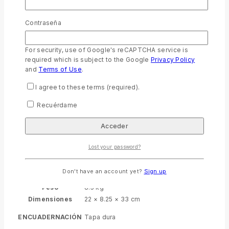
comunidades en Ecuador a través de la Biblia, la Palabra de
Dios sin importar su raza, credo, religión o ideología.
Contraseña
Nuestros Valores
Centrales
Valoramos a las iglesias como agentes principales de
For security, use of Google's reCAPTCHA service is
la misión de Dios en el mundo.
required which is subject to the Google
Privacy Policy
Valoramos los recursos que ayudan a las personas
and
Terms of Use
.
a interactuar con la Palabra de Dios.
Valoramos todos los diferentes medios que nos
I agree to these terms (required).
permiten distribuir la Biblia.
Valoramos la asequibilidad de las Escrituras para todos.
Recuérdame
Nos valoramos mutuamente como aliados que buscan
servirse entre sí, sirviendo juntos a las iglesias con el
mismo espíritu que Cristo las sirvió.
Valoramos las relaciones abiertas, la
Lost your password?
responsabilidad mutua y el uso responsable de los
recursos dados por Dios.
Valoramos la integridad en lo público y privado.
Don't have an account yet?
Sign up
Peso
8.5 kg
Dimensiones
22 × 8.25 × 33 cm
ENCUADERNACIÓN
Tapa dura