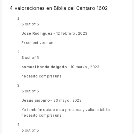
4 valoraciones en
Biblia del Cántaro 1602
5
out of 5
Jose Rodriguez
–
12 febrero , 2023
Excellent version
3
out of 5
samuel banda delgado
–
10 marzo , 2023
necesito comprar una.
5
out of 5
Jesus aispuro
–
23 mayo , 2023
Yo también quiero está preciosa y valiosa biblia
necesito comprar una
5
out of 5