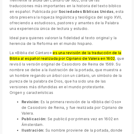
fielmente la
Biblia del Cántaro de 1602
, una de las
traducciones más importantes en la historia del texto bíblico
en español. Publicada por
Sociedades Bíblicas Unidas
, esta
obra preserva la riqueza lingüística y teológica del siglo XVII,
ofreciendo a estudiosos, pastores y amantes de la Palabra
una experiencia única de lectura y estudio.
Ideal para quienes valoran la fidelidad al texto original y la
herencia de la Reforma en el mundo hispano.
La «Biblia del Cántaro»
es una revisión de la traducción de la
Biblia al español realizada por Cipriano de Valera en 1602
, que
revisó la versión original de Casiodoro de Reina de 1569. Su
nombre se debe a la ilustración de la portada, que muestra a
un hombre regando un árbol con un cántaro, un símbolo de la
pureza de la palabra de Dios, que ha sido una de las
versiones más difundidas en el mundo protestante.
Origen y características
Revisión:
Es la primera revisión de la «Biblia del Oso»
de Casiodoro de Reina, y fue realizada por Cipriano de
Valera.
Publicación:
Se publicó por primera vez en 1602 en
Ámsterdam.
Ilustración:
Su nombre proviene de la portada, donde