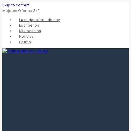
Skip to content
Mejores Ofertas 3x2
La mejor oferta de hoy
Escríbenos
Mi donación
Noticias
Carrito