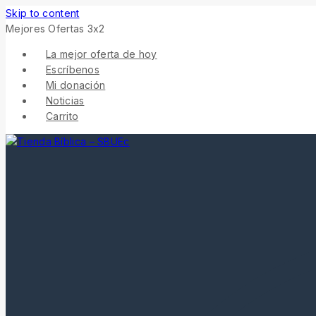
Skip to content
Mejores Ofertas 3x2
La mejor oferta de hoy
Escríbenos
Mi donación
Noticias
Carrito