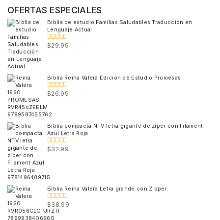
OFERTAS ESPECIALES
Biblia de estudio Familias Saludables Traducción en
Lenguaje Actual
$
29.99
0
out
of
5
Biblia Reina Valera Edición de Estudio Promesas
$
26.99
0
out
of
5
Biblia compacta NTV letra gigante de zíper con Filament
Azul Letra Roja
$
32.99
0
out
of
5
Biblia Reina Valera Letra grande con Zipper
$
38.99
0
out
of