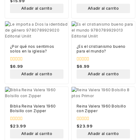
$
15.99
out
of
Añadir al carrito
Añadir al carrito
5
¿Por qué nos sentimos
¿Es el cristianismo bueno
solos en la iglesia?
para el mundo?
0
0
$
6.99
$
6.99
out
out
of
of
Añadir al carrito
Añadir al carrito
5
5
Biblia Reina Valera 1960
Reina Valera 1960 Bolsillo
Bolsillo con Zipper
con Zipper
0
0
$
23.99
$
23.99
out
out
of
of
Añadir al carrito
Añadir al carrito
5
5