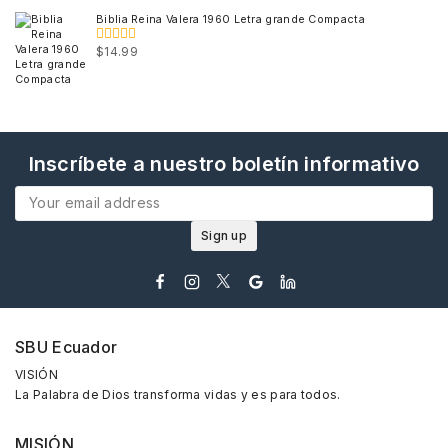
5
Biblia Reina Valera 1960 Letra grande Compacta
$
14.99
0
out
of
5
Inscríbete a nuestro boletín informativo
SBU Ecuador
VISIÓN
La Palabra de Dios transforma vidas y es para todos.
MISIÓN