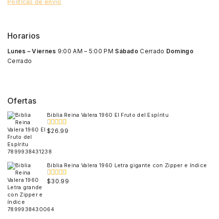
Políticas de envío
Horarios
Lunes – Viernes
9:00 AM – 5:00 PM
Sábado
Cerrado
Domingo
Cerrado
Ofertas
Biblia Reina Valera 1960 El Fruto del Espíritu
$
26.99
0
out
of
5
Biblia Reina Valera 1960 Letra gigante con Zipper e índice
$
30.99
0
out
of
5