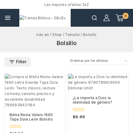
Las mejores ofertas 3x2
0
ndo en
/
Shop
/
Tamaño
/
Bolsillo
Bolsillo
Filter
¿Le importa a Dios la
identidad de género?
Biblia Reina Valera 1960
0
$
6.99
Tapa Dura León Bolsillo
out
of
5
0