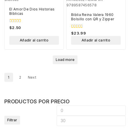
El Amor De Dios Historias
Bíblicas
Biblia Reina Valera 1960
Bolsillo con QR y Zipper
0
$
2.50
out
0
$
23.99
of
out
5
of
Añadir al carrito
Añadir al carrito
5
Load more
1
2
Next
PRODUCTOS POR PRECIO
Filtrar