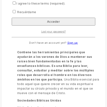
I agree to these terms (required).
Recuérdame
Biblia de estudio para hombres Andrós RVC Tapa piel
0
out of 5
$
42.99
Lost your password?
Biblia de estudio para hombres Andrós
Don't have an account yet?
Sign up
Letra grande 12 pt
Contiene las herramientas principales que
ayudarán a los varones de Dios a mantener sus
raíces bien fundamentadas en la fe y las
enseñanzas bíblicas. Es una Biblia para leer,
consultar, estudiar y meditar sobre los múltiples
roles que desarrolla el hombre en los diversos
ámbitos en los que participa.
Una Biblia esencial para
todo aquel que quiere crecer en su vida espiritual e
impactar su círculo privado y el mundo en el que se
mueve con el mensaje de Cristo.
Sociedades Bíblicas Unidas