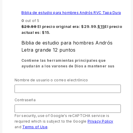
Biblia de estudio para hombres Andrós RVC Tapa Dura
0
out of 5
$
29.99
El precio original era: $29.99.
$
15
El precio
actual es: $15.
Biblia de estudio para hombres Andrós
Letra grande 12 puntos
Contiene las herramientas principales que
ayudarán a los varones de Dios a mantener sus
raíces bien fundamentadas en la fe y las
enseñanzas bíblicas. Es una Biblia para leer,
Nombre de usuario o correo electrónico
consultar, estudiar y meditar sobre los múltiples
roles que desarrolla el hombre en los diversos
ámbitos en los que participa.
Una Biblia esencial para
todo aquel que quiere crecer en su vida espiritual e
Contraseña
impactar su círculo privado y el mundo en el que se
mueve con el mensaje de Cristo.
For security, use of Google's reCAPTCHA service is
required which is subject to the Google
Privacy Policy
Añadir al carrito
and
Terms of Use
.