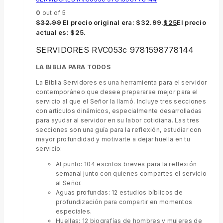
0
out of 5
$
32.99
El precio original era: $32.99.
$
25
El precio
actual es: $25.
SERVIDORES RVC053c 9781598778144
LA BIBLIA PARA TODOS
La Biblia Servidores es una herramienta para el servidor
contemporáneo que desee prepararse mejor para el
servicio al que el Señor la llamó. Incluye tres secciones
con artículos dinámicos, especialmente desarrolladas
para ayudar al servidor en su labor cotidiana. Las tres
secciones son una guía para la reflexión, estudiar con
mayor profundidad y motivarte a dejar huella en tu
servicio:
Al punto: 104 escritos breves para la reflexión
semanal junto con quienes compartes el servicio
al Señor.
Aguas profundas: 12 estudios bíblicos de
profundización para compartir en momentos
especiales.
Huellas: 12 biografías de hombres y mujeres de