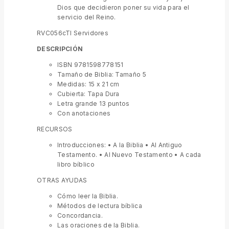
Dios que decidieron poner su vida para el
servicio del Reino.
RVC056cTI Servidores
DESCRIPCIÓN
ISBN 9781598778151
Tamaño de Biblia: Tamaño 5
Medidas: 15 x 21 cm
Cubierta: Tapa Dura
Letra grande 13 puntos
Con anotaciones
RECURSOS
Introducciones: • A la Biblia • Al Antiguo
Testamento. • Al Nuevo Testamento • A cada
libro bíblico
OTRAS AYUDAS
Cómo leer la Biblia.
Métodos de lectura bíblica
Concordancia.
Las oraciones de la Biblia.