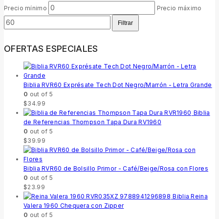
Precio mínimo
Precio máximo
Filtrar
OFERTAS ESPECIALES
Biblia RVR60 Exprésate Tech Dot Negro/Marrón - Letra Grande
0
out of 5
$
34.99
Biblia
de Referencias Thompson Tapa Dura RV1960
0
out of 5
$
39.99
Biblia RVR60 de Bolsillo Primor - Café/Beige/Rosa con Flores
0
out of 5
$
23.99
Biblia Reina
Valera 1960 Chequera con Zipper
0
out of 5