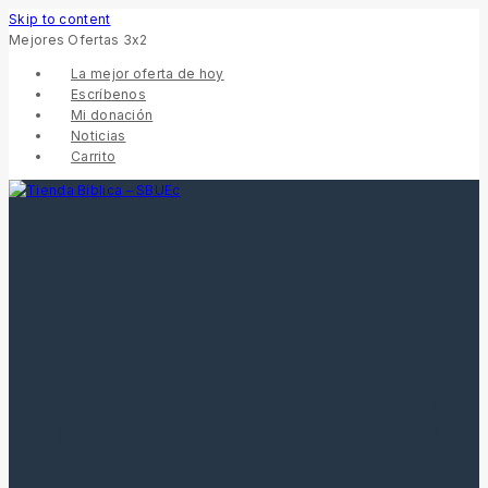
Skip to content
Mejores Ofertas 3x2
La mejor oferta de hoy
Escríbenos
Mi donación
Noticias
Carrito