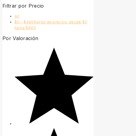
Filtrar por Precio
All
$
0
-
$
490
Rango de precios: desde $0
hasta $490
Por Valoración