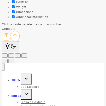
Content
Weight
Dimensions
Additional information
Click outside to hide the comparison bar
Compare
Toggle
SBUEc
child
menu
Lee La Biblia
Toggle
Biblias
child
menu
Biblia de estudio