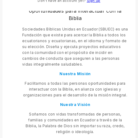
Don't have an account yet?
Sign up
Facilitamos a todas las personas
oportunidades para interactuar con la
Biblia
Sociedades Bíblicas Unidas en Ecuador (SBUEC) es una
Fundación que existe para acercar la Biblia a todos los
ecuatorianos y ecuatorianas, en el idioma y formato de
su elección. Diseña y ejecuta proyectos educativos
con la comunidad con el propósito de incidir en
cambios de conducta que aseguren a las personas
vidas integralmente saludables.
Nuestra Misión
Facilitamos a todas las personas oportunidades para
interactuar con la Biblia, en alianza con iglesias y
organizaciones para el desarrollo de la misión integral.
Nuestra Visión
Soñamos con vidas transformadas de personas,
familias y comunidades en Ecuador a través de la
Biblia, la Palabra de Dios sin importar su raza, credo,
religión o ideología.