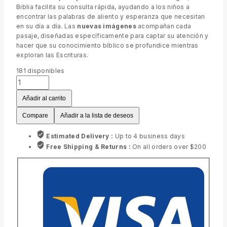
Biblia facilita su consulta rápida, ayudando a los niños a
encontrar las palabras de aliento y esperanza que necesitan
en su día a día. Las
nuevas imágenes
acompañan cada
pasaje, diseñadas específicamente para captar su atención y
hacer que su conocimiento bíblico se profundice mientras
exploran las Escrituras.
181
disponibles
Biblia
de
Añadir al carrito
promesas
para
Compare
Añadir a la lista de deseos
niños
Reina
Estimated Delivery :
Up to 4 business days
Valera
Free Shipping & Returns :
On all orders over $200
1960
Tapa
Dura
cantidad