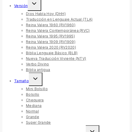
Toggle
Versión
child
menu
Dios Habla Hoy (DHH)
Traducción en Lenguaje Actual (TLA)
Reina Valera 1960 (RV1960)
Reina Valera Contemporánea (RVC)
Reina Valera 1995 (RV1995)
Reina Valera 1909 (RV1909)
Reina Valera 2020 (RV2020)
Biblia Lenguaje Básico (BLB)
Nueva Traducción Viviente (NTV)
Verbo Divino
Biblia antigua
Toggle
Tamaño
child
menu
Mini Bolsillo
Bolsillo
Chequera
Mediana
Normal
Grande
Super Grande
Toggle