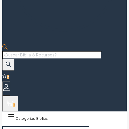
Búsqueda
de
productos
2
0
Categorías Biblias