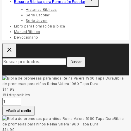
Recurso Bíblico para Formación Escolar
child
menu
Historias Bíblicas
Serie Escolar
Serie Joven
Libro para Formación Bíblica
Manual Bíblico
Devocionario
Buscar
Buscar
por:
Biblia
de promesas para niños Reina Valera 1960 Tapa Dura
$
14.99
181
disponibles
Biblia
de
Añadir al carrito
promesas
para
Biblia
niños
de promesas para niños Reina Valera 1960 Tapa Dura
Reina
$
14.99