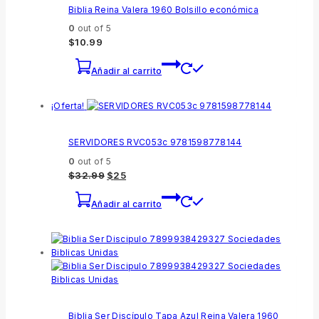
Biblia Reina Valera 1960 Bolsillo económica
0
out of 5
$
10.99
Añadir al carrito
¡Oferta!
SERVIDORES RVC053c 9781598778144
0
out of 5
El
El
$
32.99
$
25
precio
precio
original
actual
Añadir al carrito
era:
es:
$32.99.
$25.
Biblia Ser Discípulo Tapa Azul Reina Valera 1960