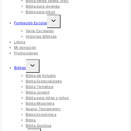
Biblia Reina Valera 1960
Biblia para jóvenes
Biblia para niños
Toggle
Formación Escolar
child
menu
Serie Escolares
Historias Bíblicas
Libros
Mi donación
Promociones
Toggle
Biblias
child
menu
Biblia de Estudio
Biblia Especializada
Biblia Temática
Biblia Juvenil
Biblia para niñas y niños
Biblia Misionera
Nuevo Testamento
Biblia Económica
Biblia
Biblia Quichua