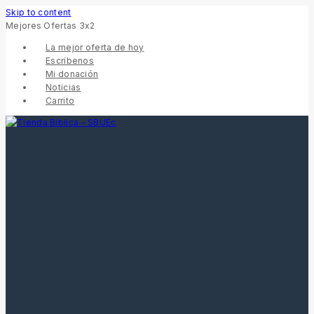
Skip to content
Mejores Ofertas 3x2
La mejor oferta de hoy
Escríbenos
Mi donación
Noticias
Carrito