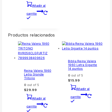
Añadir al
carrito
Productos relacionados
Biblia Reina Valera
1960 Letra Gigante
14 puntos
Reina Valera 1960
Letra Grande
0
out of 5
Tritono
$
15.99
0
out of 5
Añadir al
$
29.99
carrito
Añadir al
carrito