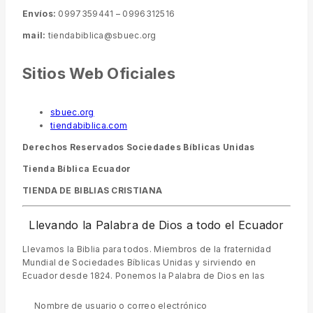
Envíos:
0997359441 – 0996312516
mail:
tiendabiblica@sbuec.org
Sitios Web Oficiales
sbuec.org
tiendabiblica.com
Derechos Reservados Sociedades Bíblicas Unidas
Tienda Bíblica Ecuador
TIENDA DE BIBLIAS CRISTIANA
Llevando la Palabra de Dios a todo el Ecuador
Llevamos la Biblia para todos. Miembros de la fraternidad
Mundial de Sociedades Bíblicas Unidas y sirviendo en
Ecuador desde 1824. Ponemos la Palabra de Dios en las
manos de los ecuatorianos en todos los rincones de nuestro
país, en el lenguaje que puedan entender. Proveemos
Nombre de usuario o correo electrónico