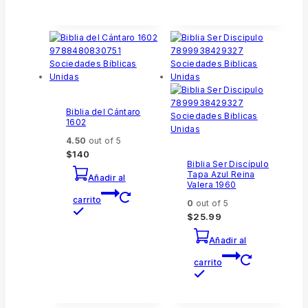
Biblia del Cántaro
1602
4.50
out of 5
$
140
Biblia Ser Discípulo
Tapa Azul Reina
Añadir al
Valera 1960
carrito
0
out of 5
$
25.99
Añadir al
carrito