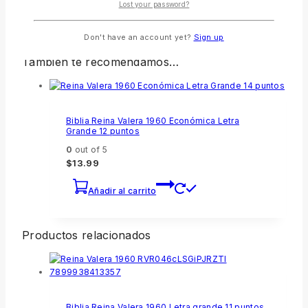
Lost your password?
I agree to these terms (required).
Don't have an account yet?
Sign up
También te recomendamos…
Biblia Reina Valera 1960 Económica Letra
Grande 12 puntos
0
out of 5
$
13.99
Añadir al carrito
Productos relacionados
Biblia Reina Valera 1960 Letra grande 11 puntos