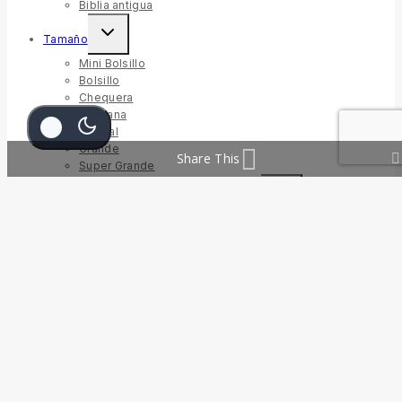
Biblia antigua
Tamaño
Mini Bolsillo
Bolsillo
Chequera
Mediana
Normal
Grande
Share This
Super Grande
Recurso Bíblico para Formación Escolar
Historias Bíblicas
Serie Escolar
Serie Joven
Libro para Formación Bíblica
Manual Bíblico
Devocionario
Buscar