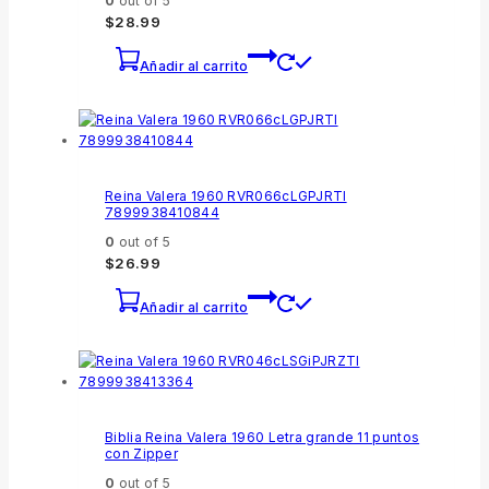
0
out of 5
$
28.99
Añadir al carrito
Reina Valera 1960 RVR066cLGPJRTI
7899938410844
0
out of 5
$
26.99
Añadir al carrito
Biblia Reina Valera 1960 Letra grande 11 puntos
con Zipper
0
out of 5