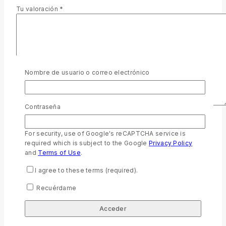
Tu valoración
*
Nombre de usuario o correo electrónico
Contraseña
Nombre
*
For security, use of Google's reCAPTCHA service is
Correo electrónico
*
required which is subject to the Google
Privacy Policy
and
Terms of Use
.
Guarda mi nombre, correo electrónico y web en este
I agree to these terms (required).
navegador para la próxima vez que comente.
Recuérdame
For security, use of Google's reCAPTCHA service is required
which is subject to the Google
Privacy Policy
and
Terms of
Use
.