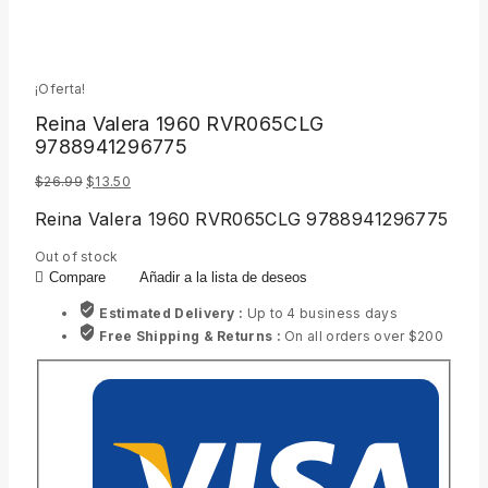
¡Oferta!
Reina Valera 1960 RVR065CLG
9788941296775
$
26.99
$
13.50
Reina Valera 1960 RVR065CLG 9788941296775
Out of stock
Compare
Añadir a la lista de deseos
Estimated Delivery :
Up to 4 business days
Free Shipping & Returns :
On all orders over $200