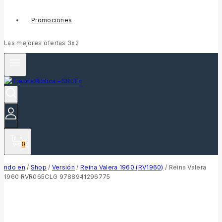
Promociones
Las mejores ofertas 3x2
0
ndo en
/
Shop
/
Versión
/
Reina Valera 1960 (RV1960)
/
Reina Valera
1960 RVR065CLG 9788941296775