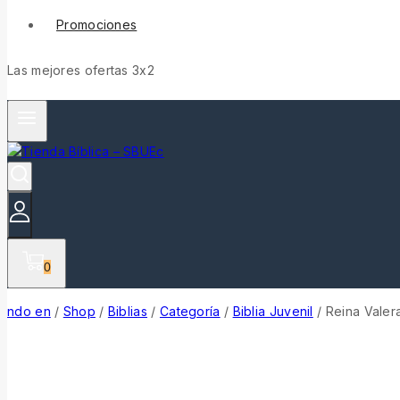
Promociones
Las mejores ofertas 3x2
0
ndo en
/
Shop
/
Biblias
/
Categoría
/
Biblia Juvenil
/
Reina Vale