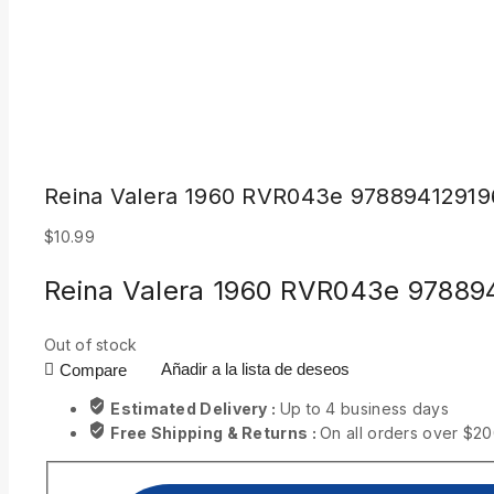
Reina Valera 1960 RVR043e 97889412919
$
10.99
Reina Valera 1960 RVR043e 97889
Out of stock
Añadir a la lista de deseos
Compare
Estimated Delivery :
Up to 4 business days
Free Shipping & Returns :
On all orders over $2