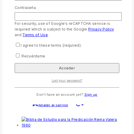
bendiciones
Contraseña
0
out of 5
$
21.99
For security, use of Google's reCAPTCHA service is
Añadir al carrito
required which is subject to the Google
Privacy Policy
and
Terms of Use
.
I agree to these terms (required).
Productos relacionados
Recuérdame
Biblia Reina Valera Letra grande con Zipper
Lost your password?
0
out of 5
$
38.99
Don't have an account yet?
Sign up
Añadir al carrito