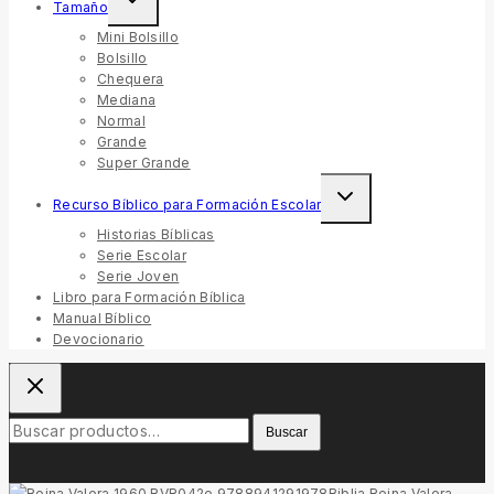
Tamaño
child
menu
Mini Bolsillo
Bolsillo
Chequera
Mediana
Normal
Grande
Super Grande
Toggle
Recurso Bíblico para Formación Escolar
child
menu
Historias Bíblicas
Serie Escolar
Serie Joven
Libro para Formación Bíblica
Manual Bíblico
Devocionario
Buscar
Buscar
por:
Biblia Reina Valera