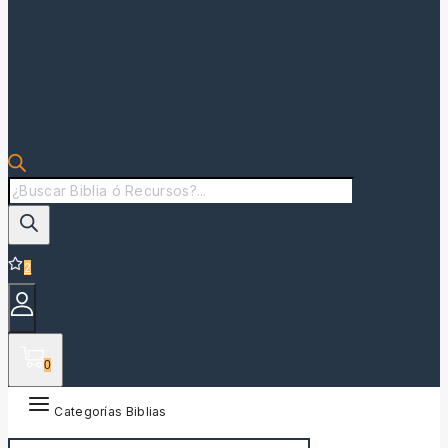
Búsqueda
de
productos
2
0
Categorías Biblias