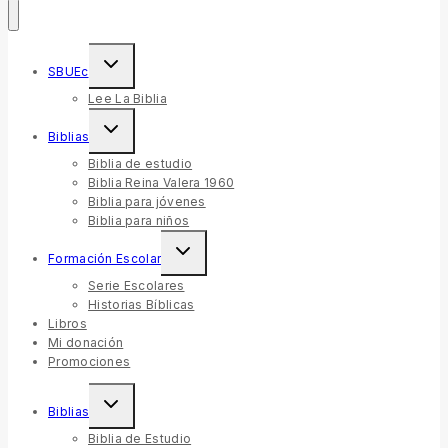
Toggle
SBUEc
child
menu
Lee La Biblia
Toggle
Biblias
child
menu
Biblia de estudio
Biblia Reina Valera 1960
Biblia para jóvenes
Biblia para niños
Toggle
Formación Escolar
child
menu
Serie Escolares
Historias Bíblicas
Libros
Mi donación
Promociones
Toggle
Biblias
child
menu
Biblia de Estudio