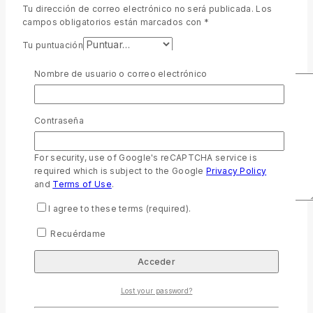
Tu dirección de correo electrónico no será publicada.
Los
campos obligatorios están marcados con
*
Tu puntuación
Tu valoración
*
Nombre de usuario o correo electrónico
Contraseña
For security, use of Google's reCAPTCHA service is
required which is subject to the Google
Privacy Policy
and
Terms of Use
.
I agree to these terms (required).
Nombre
*
Recuérdame
Correo electrónico
*
Guarda mi nombre, correo electrónico y web en este
Lost your password?
navegador para la próxima vez que comente.