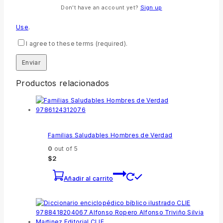
For security, use of Google's reCAPTCHA service is required
Don't have an account yet?
Sign up
which is subject to the Google
Privacy Policy
and
Terms of
Use
.
I agree to these terms (required).
Productos relacionados
Familias Saludables Hombres de Verdad
0
out of 5
$
2
Añadir al carrito