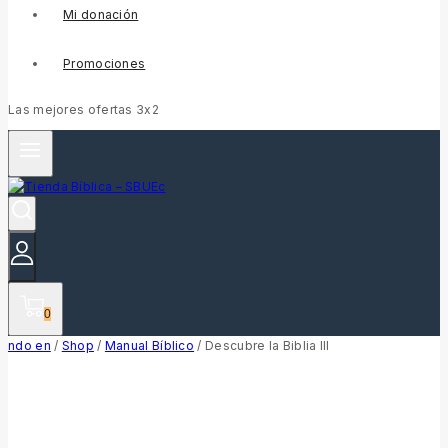
Mi donación
Promociones
Las mejores ofertas 3x2
0
ndo en
/
Shop
/
Manual Bíblico
/
Descubre la Biblia III