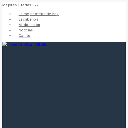
Mejores Ofertas 3x2
La mejor oferta de hoy
Escríbenos
Mi donación
Noticias
Carrito