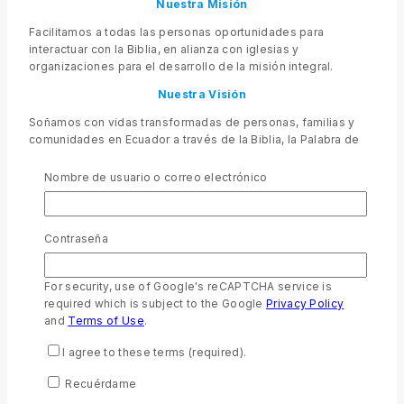
Nuestra Misión
Facilitamos a todas las personas oportunidades para
interactuar con la Biblia, en alianza con iglesias y
organizaciones para el desarrollo de la misión integral.
Nuestra Visión
Soñamos con vidas transformadas de personas, familias y
comunidades en Ecuador a través de la Biblia, la Palabra de
Dios sin importar su raza, credo, religión o ideología.
Nombre de usuario o correo electrónico
Nuestros Valores
Centrales
Valoramos a las iglesias como agentes principales de
la misión de Dios en el mundo.
Contraseña
Valoramos los recursos que ayudan a las personas
a interactuar con la Palabra de Dios.
Valoramos todos los diferentes medios que nos
For security, use of Google's reCAPTCHA service is
permiten distribuir la Biblia.
required which is subject to the Google
Privacy Policy
Valoramos la asequibilidad de las Escrituras para todos.
and
Terms of Use
.
Nos valoramos mutuamente como aliados que buscan
servirse entre sí, sirviendo juntos a las iglesias con el
I agree to these terms (required).
mismo espíritu que Cristo las sirvió.
Recuérdame
Valoramos las relaciones abiertas, la
responsabilidad mutua y el uso responsable de los