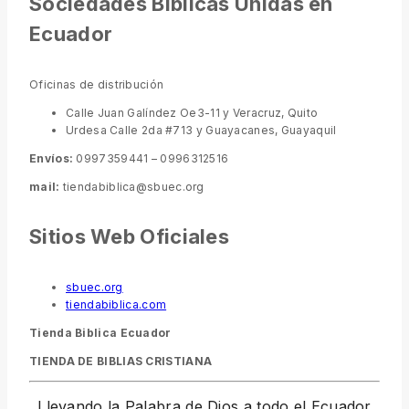
Sociedades Biblicas Unidas en
Ecuador
Oficinas de distribución
Calle Juan Galíndez Oe3-11 y Veracruz, Quito
Urdesa Calle 2da #713 y Guayacanes, Guayaquil
Envíos:
0997359441 – 0996312516
mail:
tiendabiblica@sbuec.org
Sitios Web Oficiales
sbuec.org
tiendabiblica.com
Tienda Biblica Ecuador
TIENDA DE BIBLIAS CRISTIANA
Llevando la Palabra de Dios a todo el Ecuador