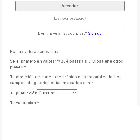
recursos dados por Dios.
Valoramos la integridad en lo público y privado.
Lost your password?
Peso
0.453592 kg
Dimensiones
13.97 × 1.2954 × 20.955 cm
Don't have an account yet?
Sign up
Valoraciones
No hay valoraciones aún.
Sé el primero en valorar “¿Qué pasaría si… Dios tiene otros
planes?”
Tu dirección de correo electrónico no será publicada.
Los
campos obligatorios están marcados con
*
Tu puntuación
Tu valoración
*