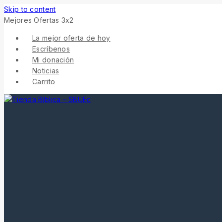
Skip to content
Mejores Ofertas 3x2
La mejor oferta de hoy
Escríbenos
Mi donación
Noticias
Carrito