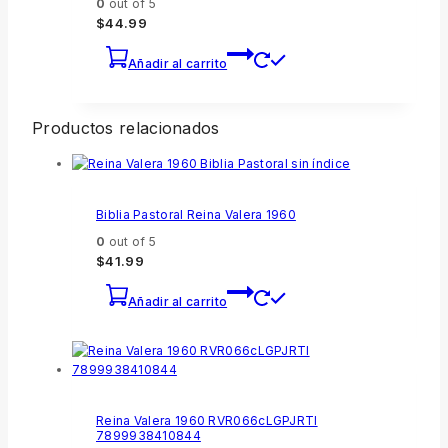
0
out of 5
$
44.99
Añadir al carrito
Productos relacionados
Biblia Pastoral Reina Valera 1960
0
out of 5
$
41.99
Añadir al carrito
Reina Valera 1960 RVR066cLGPJRTI
7899938410844