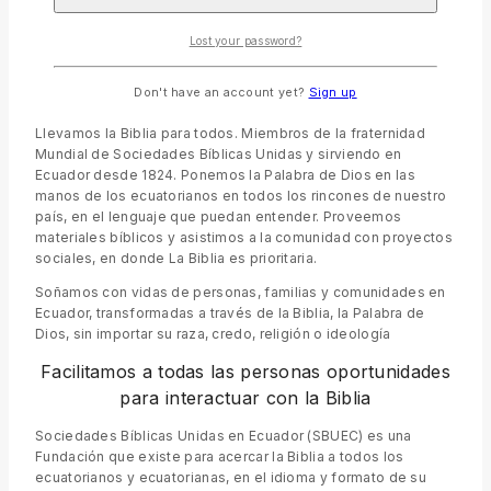
Tienda Bíblica Ecuador
TIENDA DE BIBLIAS EN ECUADOR
Lost your password?
Llevando la Palabra de Dios a todo el Ecuador
Don't have an account yet?
Sign up
Llevamos la Biblia para todos. Miembros de la fraternidad
Mundial de Sociedades Bíblicas Unidas y sirviendo en
Ecuador desde 1824. Ponemos la Palabra de Dios en las
manos de los ecuatorianos en todos los rincones de nuestro
país, en el lenguaje que puedan entender. Proveemos
materiales bíblicos y asistimos a la comunidad con proyectos
sociales, en donde La Biblia es prioritaria.
Soñamos con vidas de personas, familias y comunidades en
Ecuador, transformadas a través de la Biblia, la Palabra de
Dios, sin importar su raza, credo, religión o ideología
Facilitamos a todas las personas oportunidades
para interactuar con la Biblia
Sociedades Bíblicas Unidas en Ecuador (SBUEC) es una
Fundación que existe para acercar la Biblia a todos los
ecuatorianos y ecuatorianas, en el idioma y formato de su