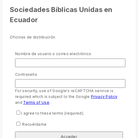
Sociedades Bíblicas Unidas en
Ecuador
Oficinas de distribución
Calle Juan Galíndez Oe3-11 y Veracruz, Quito
Urdesa Calle Segunda #713 y Guayacanes, Guayaquil
Nombre de usuario o correo electrónico
Comunícate por WhatsApp
Envíos:
0997359441 – 0996312516
Contraseña
mail:
tiendabiblica@sbuec.org
For security, use of Google's reCAPTCHA service is
Sitios Web Oficiales
required which is subject to the Google
Privacy Policy
and
Terms of Use
.
I agree to these terms (required).
sbuec.org
tiendabiblica.com
Recuérdame
Derechos Reservados Sociedades Bíblicas Unidas