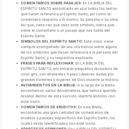
COMENTARIOS SOBRE PASAJES:
En LA BIBLIA DEL
ESPÍRITU SANTO encontrarás en azul todos los textos
que hacen referencia al Espíritu Santo, así como un
comentario respecto a Él mismo, Su persona o Su obra.
Así que, cada vez que veas este símbolo, indica que
viene el comentario a un pasaje que nos habla del
Espíritu Santo.
SÍMBOLOS DEL ESPÍRITU SANTO:
Este ícono viene
siempre acompañado de una cita bíblica sobre alguno
de los símbolos que hacen referencia a la persona del
Espíritu Santo, y su respectiva explicado.
FRASES PARA REFLEXIONAR:
En LA BIBLIA DEL
ESPÍRITU SANTO, encontrarás pequeños recuadros de
color gris, con diferentes frases célebres dadas por
grandes hombres y mujeres de Dios durante la historia.
AVIVAMIENTOS EN LA BIBLIA:
A lo largo de la Biblia
encontramos varios Avivamientos que hemos querido
resaltar dentro de esta sección, identificándolos con
este ícono.
COMENTARIOS DE ERUDITOS:
En esta Biblia,
encontrarás una gran cantidad de comentarios de
eruditos a pasajes específicos del Espíritu Santo, los
cuales verás identificados con este ícono.
APARTES DE SERMONES:
En LA BIBLIA DEL ESPÍRITU