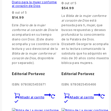
Diario para la mujer conforme
0
out of 5
al corazón de Dios
$
54.99
0
out of 5
La
Biblia de la mujer conforme
$
14.99
al corazón de Dios
está
Este
Diario de la mujer
pensada para ti, mujer, que
conforme al corazón de Dios
le
buscas respuestas y deseas
acompañará en su tiempo
profundizar tu conocimiento
diario con Dios. (Este diario
de la Palabra de Dios.
acompaña y se coordina con la
Elizabeth George te acompaña
lectura y uso devocional de la
en tu lectura comunicando la
Biblia de la mujer conforme al
sabiduría que ha adquirido en
corazón de Dios
, disponible
más de 30 años como maestra
por separado).
bíblica para mujeres.
Editorial Portavoz
Editorial Portavoz
ISBN: 9780825455971
ISBN: 9780825456466
Añadir al carrito
Añadir al carrito