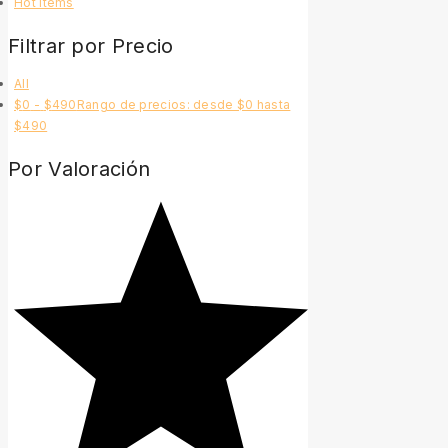
Hot Items
Filtrar por Precio
All
$
0
-
$
490
Rango de precios: desde $0 hasta
$490
Por Valoración