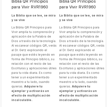
Biblia QR Principios
Biblia QR Principios
para Vivir RVR1960
para Vivir RVR1960
La Biblia que se lee, se mira
La Biblia que se lee, se mira
y se vive
y se vive
La Biblia QR Principios para
La Biblia QR Principios para
Vivir amplía tu comprensión y
Vivir amplía tu comprensión y
aplicación de la Palabra de
aplicación de la Palabra de
Dios a través de la tecnología.
Dios a través de la tecnología.
Al escanear códigos QR, verás
Al escanear códigos QR, verás
al Dr. Getz explicando el
al Dr. Getz explicando el
pasaje que estés leyendo en
pasaje que estés leyendo en
forma de Principio bíblico, su
forma de Principio bíblico, su
relación con el resto de las
relación con el resto de las
Escrituras y aplicaciones útiles
Escrituras y aplicaciones útiles
para tu vida diaria. Es como
para tu vida diaria. Es como
tener a un experimentado
tener a un experimentado
maestro a tu lado, cuando
maestro a tu lado, cuando
quieras.
Adquiere tu
quieras.
Adquiere tu
ejemplar y activarás un
ejemplar y activarás un
efecto de multiplicación
efecto de multiplicación
incalculable.
incalculable.