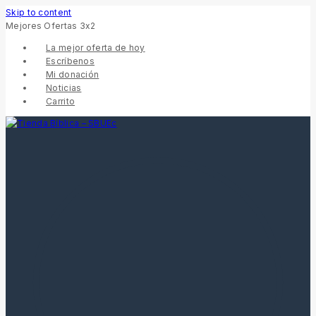
Skip to content
Mejores Ofertas 3x2
La mejor oferta de hoy
Escríbenos
Mi donación
Noticias
Carrito