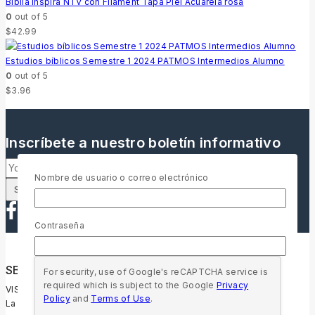
Biblia Inspira NTV con Filament Tapa Piel Acuarela rosa
0
out of 5
$
42.99
Estudios bíblicos Semestre 1 2024 PATMOS Intermedios Alumno
0
out of 5
$
3.96
Inscríbete a nuestro boletín informativo
Nombre de usuario o correo electrónico
Contraseña
SBU Ecuador
For security, use of Google's reCAPTCHA service is
required which is subject to the Google
Privacy
VISIÓN
Policy
and
Terms of Use
.
La Palabra de Dios transforma vidas y es para todos.