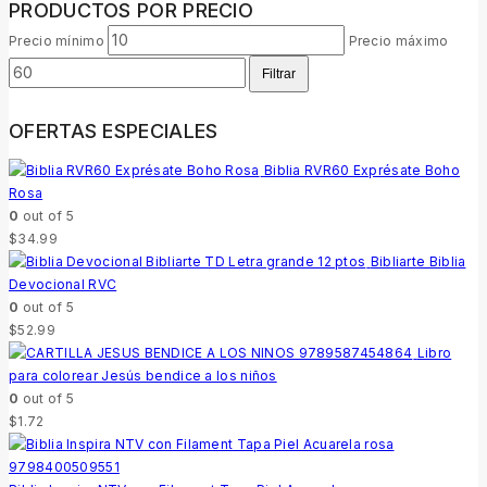
PRODUCTOS POR PRECIO
Precio mínimo
Precio máximo
Filtrar
OFERTAS ESPECIALES
Biblia RVR60 Exprésate Boho
Rosa
0
out of 5
$
34.99
Bibliarte Biblia
Devocional RVC
0
out of 5
$
52.99
Libro
para colorear Jesús bendice a los niños
0
out of 5
$
1.72