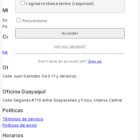
I agree to these terms (required).
MISIÓN
Somos un ministerio comprometido con la promoción de la
Recuérdame
Palabra transformadora de Dios en Ecuador.
Contacto
Lost your password?
tiendabiblica@sbuec.org
Don't have an account yet?
Sign up
Oficina Quito
Calle Juan Galindez Oe3-11 y Veracruz.
Oficina Guayaquil
Calle Segunda #713 entre Guayacanes y Ficus, Urdesa Central
Políticas
Términos de servicio
Políticas de envío
Horarios