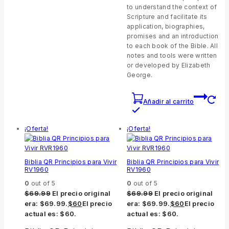
to understand the context of
Scripture and facilitate its
application, biographies,
promises and an introduction
to each book of the Bible. All
notes and tools were written
or developed by Elizabeth
George.
Añadir al carrito
¡Oferta!
¡Oferta!
Biblia QR Principios para Vivir
Biblia QR Principios para Vivir
RV1960
RV1960
0
out of 5
0
out of 5
$
69.99
El precio original
$
69.99
El precio original
era: $69.99.
$
60
El precio
era: $69.99.
$
60
El precio
actual es: $60.
actual es: $60.