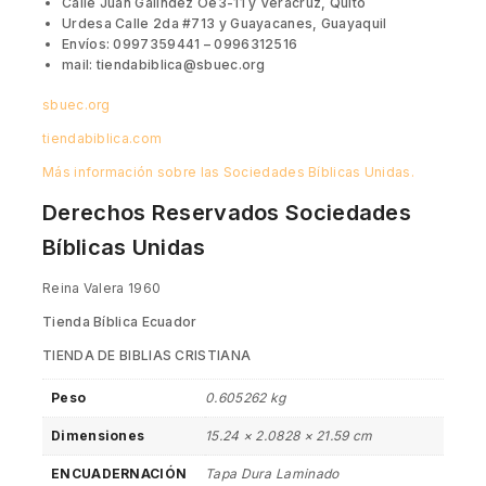
Calle Juan Galíndez Oe3-11 y Veracruz, Quito
Urdesa Calle 2da #713 y Guayacanes, Guayaquil
Envíos: 0997359441 – 0996312516
mail: tiendabiblica@sbuec.org
sbuec.org
tiendabiblica.com
Más información sobre las Sociedades Bíblicas Unidas.
Derechos Reservados Sociedades
Bíblicas Unidas
Reina Valera 1960
Tienda Bíblica Ecuador
TIENDA DE BIBLIAS CRISTIANA
Peso
0.605262 kg
Dimensiones
15.24 × 2.0828 × 21.59 cm
ENCUADERNACIÓN
Tapa Dura Laminado