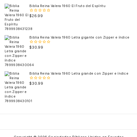
Biblia Reina Valera 1960 El Fruto del Espíritu
$
26.99
0
out
of
5
Biblia Reina Valera 1960 Letra gigante con Zipper e índice
$
30.99
0
out
of
5
Biblia Reina Valera 1960 Letra grande con Zipper e índice
$
30.99
0
out
of
5