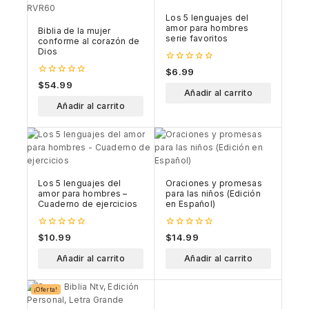
Los 5 lenguajes del
amor para hombres
Biblia de la mujer
serie favoritos
conforme al corazón de
Dios
0
$
6.99
out
0
$
54.99
of
out
Añadir al carrito
5
of
Añadir al carrito
5
Los 5 lenguajes del
Oraciones y promesas
amor para hombres –
para las niños (Edición
Cuaderno de ejercicios
en Español)
0
0
$
10.99
$
14.99
out
out
of
of
Añadir al carrito
Añadir al carrito
5
5
¡Oferta!