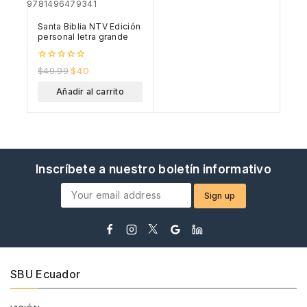
Santa Biblia NTV Edición
personal letra grande
0
$
49.99
$
40
out
of
Añadir al carrito
5
Inscríbete a nuestro boletín informativo
SBU Ecuador