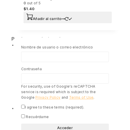
0
out of 5
$
1.40
Añadir al carrito
Productos relacionados
Nombre de usuario o correo electrónico
Contraseña
La Biblia en acción edición ampliada Tapa Dura
0
out of 5
$
32.99
For security, use of Google's reCAPTCHA
service is required which is subject to the
Añadir al carrito
Google
Privacy Policy
and
Terms of Use
.
I agree to these terms (required).
Recuérdame
Comic Héroes de la Biblia
0
out of 5