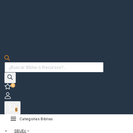
2
0
Categorías Biblias
SBUEc