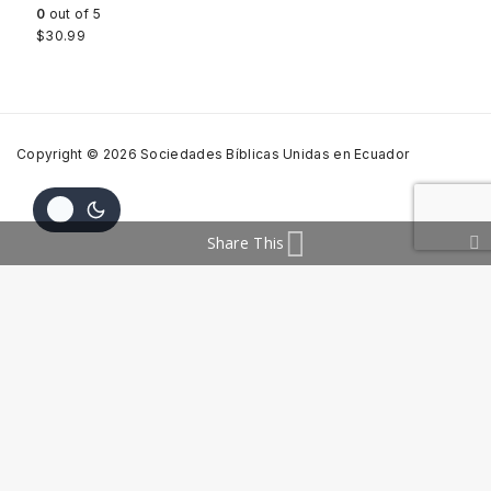
0
out of 5
$
30.99
Copyright © 2026 Sociedades Bíblicas Unidas en Ecuador
Share This
Shopping Cart
No hay productos en el carrito.
SBUEc
Lee La Biblia