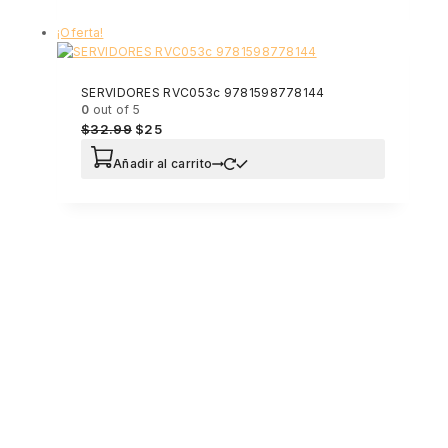
¡Oferta!
SERVIDORES RVC053c 9781598778144
0
out of 5
$
32.99
$
25
Añadir al carrito