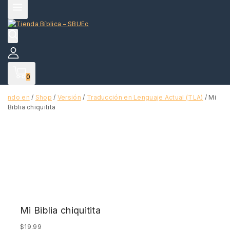
0
ndo en
/
Shop
/
Versión
/
Traducción en Lenguaje Actual (TLA)
/
Mi
Biblia chiquitita
Mi Biblia chiquitita
$
19.99