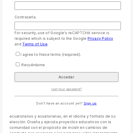
Llevando la Palabra de Dios a todo el Ecuador
Contraseña
Llevamos la Biblia para todos. Miembros de la fraternidad
Mundial de Sociedades Bíblicas Unidas y sirviendo en
For security, use of Google's reCAPTCHA service is
Ecuador desde 1824. Ponemos la Palabra de Dios en las
required which is subject to the Google
Privacy Policy
manos de los ecuatorianos en todos los rincones de nuestro
and
Terms of Use
.
país, en el lenguaje que puedan entender. Proveemos
materiales bíblicos y asistimos a la comunidad con proyectos
I agree to these terms (required).
sociales, en donde La Biblia es prioritaria.
Recuérdame
Soñamos con vidas de personas, familias y comunidades en
Ecuador, transformadas a través de la Biblia, la Palabra de
Dios, sin importar su raza, credo, religión o ideología
Facilitamos a todas las personas oportunidades
Lost your password?
para interactuar con la Biblia
Don't have an account yet?
Sign up
Sociedades Bíblicas Unidas en Ecuador (SBUEC) es una
Fundación que existe para acercar la Biblia a todos los
ecuatorianos y ecuatorianas, en el idioma y formato de su
elección. Diseña y ejecuta proyectos educativos con la
comunidad con el propósito de incidir en cambios de