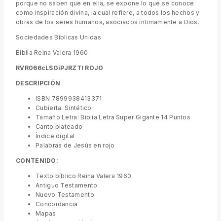
porque no saben que en ella, se expone lo que se conoce
como inspiración divina, la cual refiere, a todos los hechos y
obras de los seres humanos, asociados íntimamente a Dios.
Sociedades Bíblicas Unidas
Biblia Reina Valera 1960
RVR066cLSGiPJRZTI ROJO
DESCRIPCIÓN
ISBN 7899938413371
Cubierta: Sintético
Tamaño Letra: Biblia Letra Super Gigante 14 Puntos
Canto plateado
Índice digital
Palabras de Jesús en rojo
CONTENIDO:
Texto bíblico Reina Valera 1960
Antiguo Testamento
Nuevo Testamento
Concordancia
Mapas