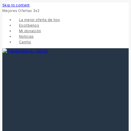
Skip to content
Mejores Ofertas 3x2
La mejor oferta de hoy
Escríbenos
Mi donación
Noticias
Carrito