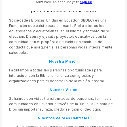
Don't have an account yet?
Sign up
Facilitamos a todas las personas oportunidades
para interactuar con la Biblia
Sociedades Bíblicas Unidas en Ecuador (SBUEC) es una
Fundación que existe para acercar la Biblia a todos los
ecuatorianos y ecuatorianas, en el idioma y formato de su
elección. Diseña y ejecuta proyectos educativos con la
comunidad con el propósito de incidir en cambios de
conducta que aseguren a las personas vidas integralmente
saludables.
Nuestra Misión
Facilitamos a todas las personas oportunidades para
interactuar con la Biblia, en alianza con iglesias y
organizaciones para el desarrollo de la misión integral.
Nuestra Visión
Soñamos con vidas transformadas de personas, familias y
comunidades en Ecuador a través de la Biblia, la Palabra de
Dios sin importar su raza, credo, religión o ideología.
Nuestros Valores
Centrales
Valoramos a las iglesias como agentes principales de