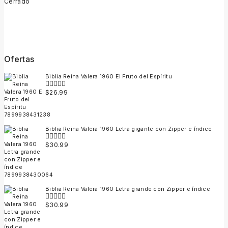
Cerrado
Ofertas
Biblia Reina Valera 1960 El Fruto del Espíritu
$
26.99
0
out
of
5
Biblia Reina Valera 1960 Letra gigante con Zipper e índice
$
30.99
0
out
of
5
Biblia Reina Valera 1960 Letra grande con Zipper e índice
$
30.99
0
out
of
5