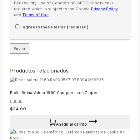
For security, use of Google's reCAPTCHA service is
required which is subject to the Google
Privacy Policy
and
Terms of Use
.
I agree to these terms (required).
Productos relacionados
Biblia Reina Valera 1960 Chequera con Zipper
0
$
24.99
out
of
5
Añadir al carrito