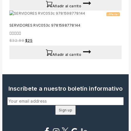
5
Añadir al carrito
¡Oferta!
SERVIDORES RVC053c 9781598778144
0
$
32.99
$
25
out
of
5
Añadir al carrito
Inscríbete a nuestro boletín informativo