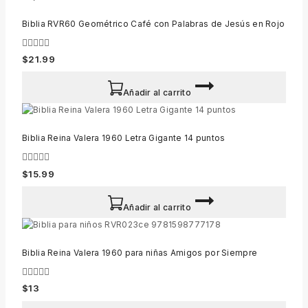
Biblia RVR60 Geométrico Café con Palabras de Jesús en Rojo
0
$
21.99
out
of
5
Añadir al carrito
Biblia Reina Valera 1960 Letra Gigante 14 puntos
0
$
15.99
out
of
5
Añadir al carrito
Biblia Reina Valera 1960 para niñas Amigos por Siempre
0
$
13
out
of