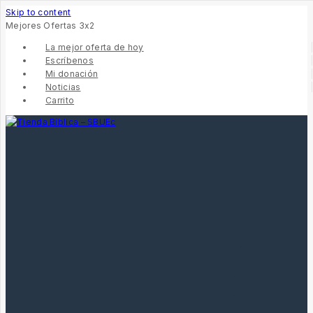
Skip to content
Mejores Ofertas 3x2
La mejor oferta de hoy
Escríbenos
Mi donación
Noticias
Carrito