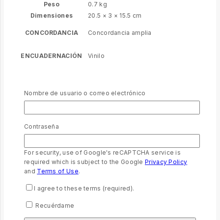
Peso
0.7 kg
Dimensiones
20.5 × 3 × 15.5 cm
CONCORDANCIA
Concordancia amplia
ENCUADERNACIÓN
Vinilo
LETRA GRANDE (10+)
Letra grande 12 puntos
Nombre de usuario o correo electrónico
Valoraciones
No hay valoraciones aún.
Contraseña
Sé el primero en valorar “Biblia Reina
For security, use of Google's reCAPTCHA service is
Valera 1960 Letra grande y concordancia
required which is subject to the Google
Privacy Policy
ampliada”
and
Terms of Use
.
Tu dirección de correo electrónico no será publicada.
Los
I agree to these terms (required).
campos obligatorios están marcados con
*
Recuérdame
Tu puntuación