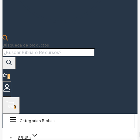
Búsqueda de productos
2
0
Categorías Biblias
SBUEc