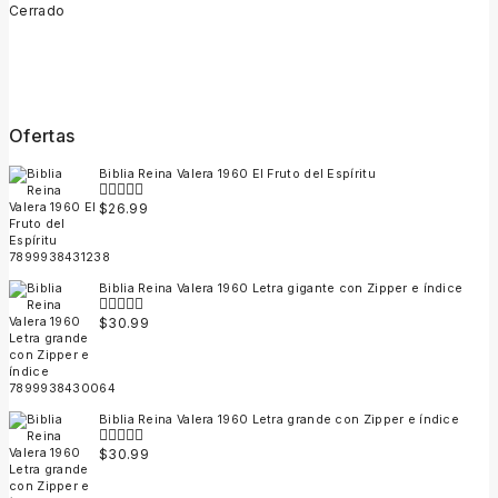
Cerrado
Ofertas
Biblia Reina Valera 1960 El Fruto del Espíritu
$
26.99
0
out
of
5
Biblia Reina Valera 1960 Letra gigante con Zipper e índice
$
30.99
0
out
of
5
Biblia Reina Valera 1960 Letra grande con Zipper e índice
$
30.99
0
out
of