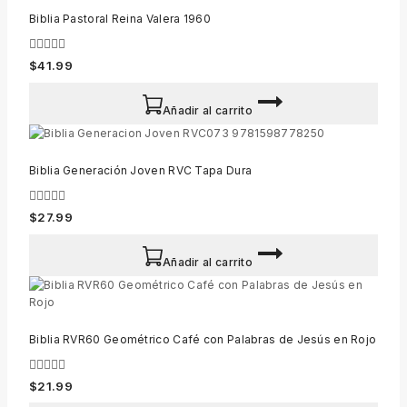
Biblia Pastoral Reina Valera 1960
0
$
41.99
out
of
5
Añadir al carrito
Biblia Generación Joven RVC Tapa Dura
0
$
27.99
out
of
5
Añadir al carrito
Biblia RVR60 Geométrico Café con Palabras de Jesús en Rojo
0
$
21.99
out
of