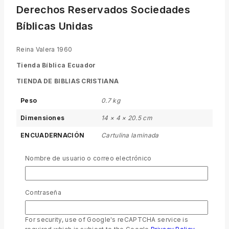
Derechos Reservados Sociedades
Bíblicas Unidas
Reina Valera 1960
Tienda Bíblica Ecuador
TIENDA DE BIBLIAS CRISTIANA
Peso
0.7 kg
Dimensiones
14 × 4 × 20.5 cm
ENCUADERNACIÓN
Cartulina laminada
FORMATO DE
Dentro del texto (formato
Nombre de usuario o correo electrónico
VERSÍCULOS
paragráfico)
COLOR
Colores
Contraseña
TAMAÑO BIBLIA
Tamaño grande portable B6-B7
BORDE
Índice Pintado
For security, use of Google's reCAPTCHA service is