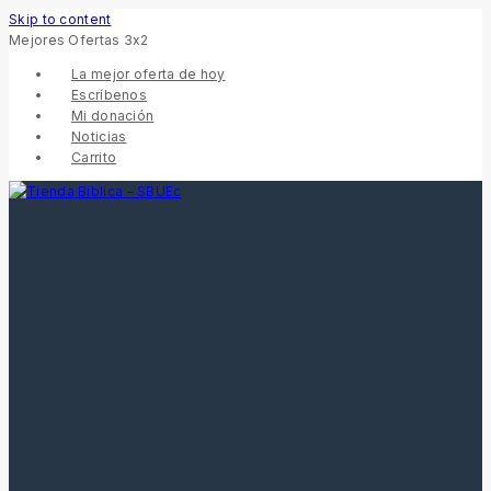
Skip to content
Mejores Ofertas 3x2
La mejor oferta de hoy
Escríbenos
Mi donación
Noticias
Carrito