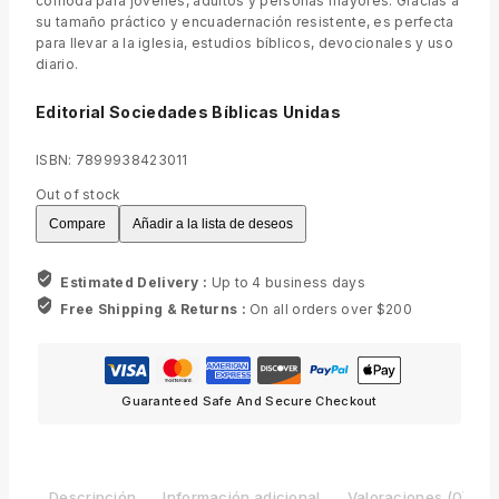
cómoda para jóvenes, adultos y personas mayores. Gracias a
su tamaño práctico y encuadernación resistente, es perfecta
para llevar a la iglesia, estudios bíblicos, devocionales y uso
diario.
Editorial Sociedades Bíblicas Unidas
ISBN: 7899938423011
Out of stock
Compare
Añadir a la lista de deseos
Estimated Delivery :
Up to 4 business days
Free Shipping & Returns :
On all orders over $200
Guaranteed Safe And Secure Checkout
Descripción
Información adicional
Valoraciones (0)