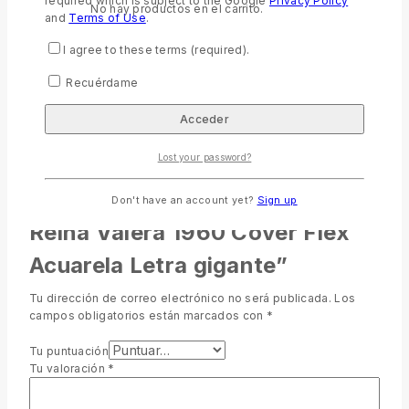
required which is subject to the Google
Privacy Policy
LETRA GIGANTE (16+)
Letra gigante 14 puntos
No hay productos en el carrito.
and
Terms of Use
.
OTRAS AYUDAS
Palabras de Jesús en rojo
I agree to these terms (required).
VERSIÓN Y REVISIÓN
Reina-Valera 1960
Recuérdame
Valoraciones
Lost your password?
No hay valoraciones aún.
Sé el primero en valorar “Biblia
Don't have an account yet?
Sign up
Reina Valera 1960 Cover Flex
Acuarela Letra gigante”
Tu dirección de correo electrónico no será publicada.
Los
campos obligatorios están marcados con
*
Tu puntuación
Tu valoración
*