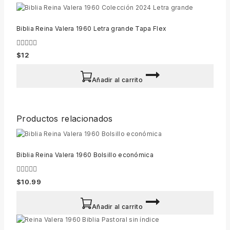
Biblia Reina Valera 1960 Letra grande Tapa Flex
0
$
12
out
of
5
Añadir al carrito
Productos relacionados
Biblia Reina Valera 1960 Bolsillo económica
0
$
10.99
out
of
5
Añadir al carrito