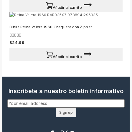
5
Añadir al carrito
Biblia Reina Valera 1960 Chequera con Zipper
0
$
24.99
out
of
5
Añadir al carrito
Inscríbete a nuestro boletín informativo