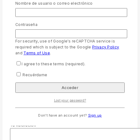
Nombre de usuario o correo electrónico
Lectores que buscan una Biblia práctica para el día a día, con
letra cómoda para leer sin cansar la vista, y un diseño tricolor
moderno apto tanto para hombres como para mujeres.
Contraseña
Color
Tricolor Negro/Gris/Gris
For security, use of Google's reCAPTCHA service is
required which is subject to the Google
Privacy Policy
Encuadernación
Imitación piel
and
Terms of Use
.
Valoraciones
I agree to these terms (required).
No hay valoraciones aún.
Recuérdame
Sé el primero en valorar “Biblia RVR60 Letra Grande 11 Puntos
Tamaño Portátil – Tricolor Negro/Gris/Gris con Cierre e Índice”
Tu dirección de correo electrónico no será publicada.
Los
Lost your password?
campos obligatorios están marcados con
*
Tu puntuación
Don't have an account yet?
Sign up
Tu valoración
*