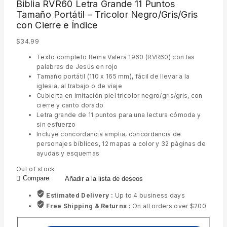
Biblia RVR60 Letra Grande 11 Puntos
Tamaño Portátil – Tricolor Negro/Gris/Gris
con Cierre e Índice
$
34.99
Texto completo Reina Valera 1960 (RVR60) con las
palabras de Jesús en rojo
Tamaño portátil (110 x 165 mm), fácil de llevar a la
iglesia, al trabajo o de viaje
Cubierta en imitación piel tricolor negro/gris/gris, con
cierre y canto dorado
Letra grande de 11 puntos para una lectura cómoda y
sin esfuerzo
Incluye concordancia amplia, concordancia de
personajes bíblicos, 12 mapas a color y 32 páginas de
ayudas y esquemas
Out of stock
Compare
Añadir a la lista de deseos
Estimated Delivery :
Up to 4 business days
Free Shipping & Returns :
On all orders over $200