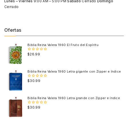
Lunes – Viernes
9:00 AM – 5:00 PM
Sábado
Cerrado
Domingo
Cerrado
Ofertas
Biblia Reina Valera 1960 El Fruto del Espíritu
$
26.99
0
out
of
5
Biblia Reina Valera 1960 Letra gigante con Zipper e índice
$
30.99
0
out
of
5
Biblia Reina Valera 1960 Letra grande con Zipper e índice
$
30.99
0
out
of
5