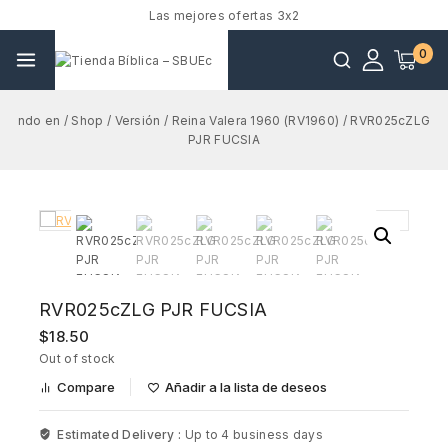
Las mejores ofertas 3x2
0
ndo en
/
Shop
/
Versión
/
Reina Valera 1960 (RV1960)
/
RVR025cZLG
PJR FUCSIA
RVR025cZLG PJR FUCSIA
$
18.50
Out of stock
Compare
Añadir a la lista de deseos
Estimated Delivery :
Up to 4 business days