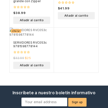
grande con Zipper
0
$
41.99
out
0
$
38.99
of
out
Añadir al carrito
5
of
Añadir al carrito
5
¡Oferta!
SERVIDORES RVC053c
9781598778144
0
$
32.99
$
25
out
of
Añadir al carrito
5
Inscríbete a nuestro boletín informativo