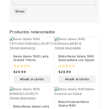
Productos relacionados
Reina Valera 1960 Letra
Biblia Reina Valera 1960
Grande Tritono
Quinceañera con Zipper
0
0
$
29.99
$
28.99
out
out
of
of
Añadir al carrito
Añadir al carrito
5
5
Biblia Pastoral Reina
Valera 1960
Biblia Reina Valera Letra