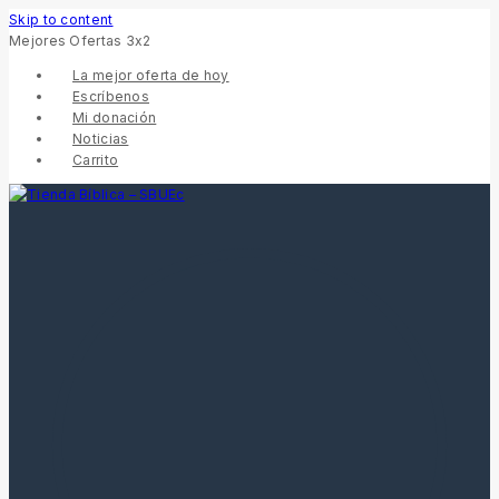
Skip to content
Mejores Ofertas 3x2
La mejor oferta de hoy
Escríbenos
Mi donación
Noticias
Carrito