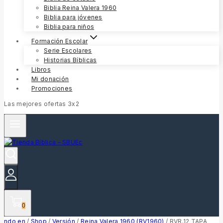
Biblia Reina Valera 1960
Biblia para jóvenes
Biblia para niños
Formación Escolar
Serie Escolares
Historias Bíblicas
Libros
Mi donación
Promociones
Las mejores ofertas 3x2
0
ndo en
/
Shop
/
Versión
/
Reina Valera 1960 (RV1960)
/
RVR.12 TAPA