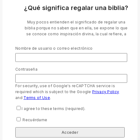
¿Qué significa regalar una biblia?
Muy pocos entienden el significado de regalar una
biblia porque no saben que en ella, se expone lo que
se conoce como inspiración divina, la cual refiere, a
todos los hechos y obras de los seres humanos,
asociados íntimamente a Dios.
Nombre de usuario o correo electrónico
Llevando la Palabra de Dios a todo el
Ecuador
Contraseña
Llevamos la Biblia para todos. Miembros de la
fraternidad Mundial de Sociedades Bíblicas Unidas y
For security, use of Google's reCAPTCHA service is
sirviendo en Ecuador desde 1824. Ponemos la Palabra
required which is subject to the Google
Privacy Policy
de Dios en las manos de los ecuatorianos en todos los
and
Terms of Use
.
rincones de nuestro país, en el lenguaje que puedan
I agree to these terms (required).
entender. Proveemos materiales bíblicos y asistimos a
la comunidad con proyectos sociales, en donde La
Recuérdame
Biblia es prioritaria.
Soñamos con vidas de personas, familias y
comunidades en Ecuador, transformadas a través de la