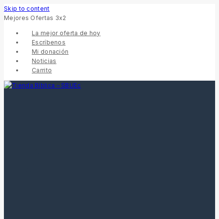
Skip to content
Mejores Ofertas 3x2
La mejor oferta de hoy
Escríbenos
Mi donación
Noticias
Carrito