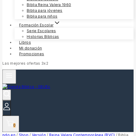
Biblia Reina Valera 1960
Biblia para jóvenes
Biblia para niños
Formación Escolar
Serie Escolares
Historias Bíblicas
Libros
Mi donación
Promociones
Las mejores ofertas 3x2
0
ndo en
/
Shop
/
Versión
/
Reina Valera Contemporánea (RVC)
/
Biblia