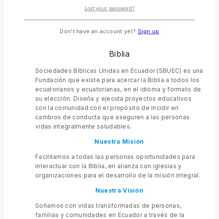
Biblia, la Palabra de Dios, sin importar su raza, credo,
Lost your password?
religión o ideología
Facilitamos a todas las personas
Don't have an account yet?
Sign up
oportunidades para interactuar con la
Biblia
Sociedades Bíblicas Unidas en Ecuador (SBUEC) es una
Fundación que existe para acercar la Biblia a todos los
ecuatorianos y ecuatorianas, en el idioma y formato de
su elección. Diseña y ejecuta proyectos educativos
con la comunidad con el propósito de incidir en
cambios de conducta que aseguren a las personas
vidas integralmente saludables.
Nuestra Misión
Facilitamos a todas las personas oportunidades para
interactuar con la Biblia, en alianza con iglesias y
organizaciones para el desarrollo de la misión integral.
Nuestra Visión
Soñamos con vidas transformadas de personas,
familias y comunidades en Ecuador a través de la