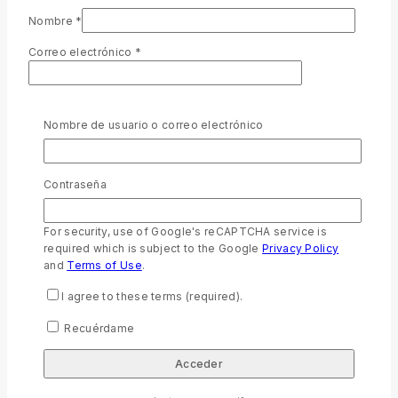
Nombre
*
Correo electrónico
*
Guarda mi nombre, correo electrónico y web en este
navegador para la próxima vez que comente.
Nombre de usuario o correo electrónico
For security, use of Google's reCAPTCHA service is required
which is subject to the Google
Privacy Policy
and
Terms of
Use
.
Contraseña
I agree to these terms (required).
For security, use of Google's reCAPTCHA service is
required which is subject to the Google
Privacy Policy
and
Terms of Use
.
Productos relacionados
I agree to these terms (required).
Recuérdame
RVR046cLMFBTIZ ROSA NOBRE
0
out of 5