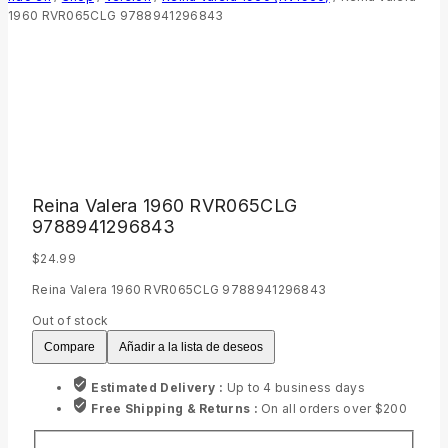
1960 RVR065CLG 9788941296843
Reina Valera 1960 RVR065CLG
9788941296843
$
24.99
Reina Valera 1960 RVR065CLG 9788941296843
Out of stock
Compare
Añadir a la lista de deseos
Estimated Delivery :
Up to 4 business days
Free Shipping & Returns :
On all orders over $200