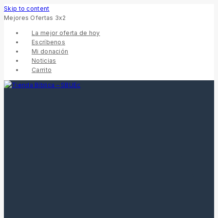
Skip to content
Mejores Ofertas 3x2
La mejor oferta de hoy
Escríbenos
Mi donación
Noticias
Carrito