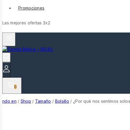
Promociones
Las mejores ofertas 3x2
0
ndo en
/
Shop
/
Tamaño
/
Bolsillo
/
¿Por qué nos sentimos solos 