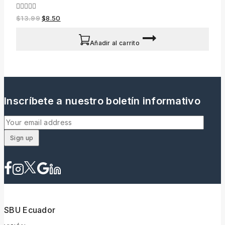
0
$
13.99
$
8.50
out
of
5
Añadir al carrito
Inscríbete a nuestro boletín informativo
SBU Ecuador