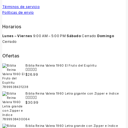
Términos de servicio
Políticas de envío
Horarios
Lunes – Viernes
9:00 AM – 5:00 PM
Sábado
Cerrado
Domingo
Cerrado
Ofertas
Biblia Reina Valera 1960 El Fruto del Espíritu
$
26.99
0
out
of
5
Biblia Reina Valera 1960 Letra gigante con Zipper e índice
$
30.99
0
out
of
5
Biblia Reina Valera 1960 Letra grande con Zipper e índice