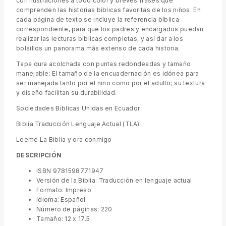
con ilustraciones a todo color y breves frases que
comprenden las historias bíblicas favoritas de los niños. En
cada página de texto se incluye la referencia bíblica
correspondiente, para que los padres y encargados puedan
realizar las lecturas bíblicas completas, y así dar a los
bolsillos un panorama más extenso de cada historia.
Tapa dura acolchada con puntas redondeadas y tamaño
manejable: El tamaño de la encuadernación es idónea para
ser manejada tanto por el niño como por el adulto; su textura
y diseño facilitan su durabilidad.
Sociedades Bíblicas Unidas en Ecuador
Biblia Traducción Lenguaje Actual (TLA)
Leeme La Biblia y ora conmigo
DESCRIPCIÓN
ISBN 9781598771947
Versión de la Bíblia: Traducción en lenguaje actual
Formato: Impreso
Idioma: Español
Número de páginas: 220
Tamaño: 12 x 17.5