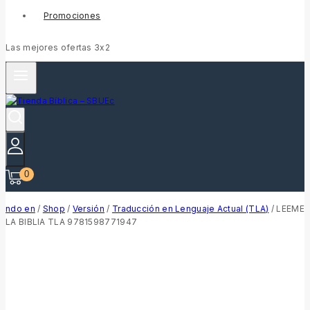
Promociones
Las mejores ofertas 3x2
0
ndo en
/
Shop
/
Versión
/
Traducción en Lenguaje Actual (TLA)
/
LEEME
LA BIBLIA TLA 9781598771947