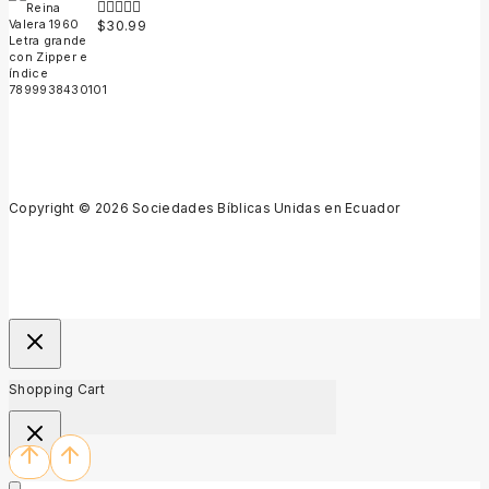
$
30.99
0
out
of
5
Copyright © 2026 Sociedades Bíblicas Unidas en Ecuador
Shopping Cart