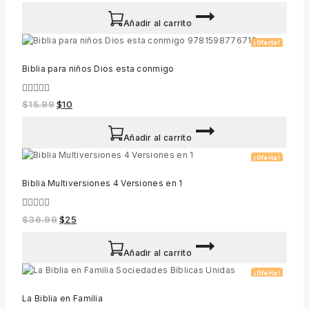
of
5
Añadir al carrito
¡Oferta!
Biblia para niños Dios esta conmigo
0
$
15.99
$
10
out
of
5
Añadir al carrito
¡Oferta!
Biblia Multiversiones 4 Versiones en 1
0
$
36.99
$
25
out
of
5
Añadir al carrito
¡Oferta!
La Biblia en Familia