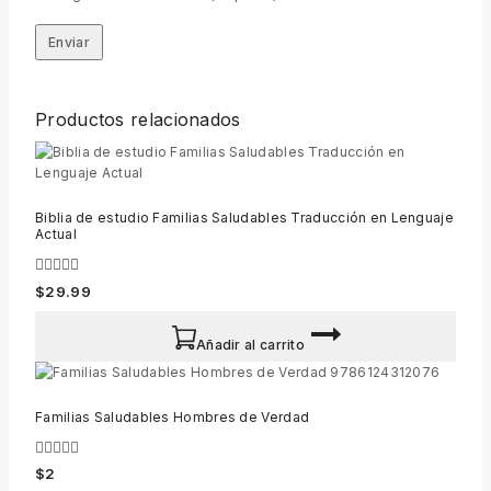
Productos relacionados
Biblia de estudio Familias Saludables Traducción en Lenguaje
Actual
0
$
29.99
out
of
5
Añadir al carrito
Familias Saludables Hombres de Verdad
0
$
2
out