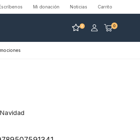
Escríbenos
Mi donación
Noticias
Carrito
0
2
omociones
 Navidad
9789507591341