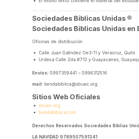
El mismo texto contiene el material del estudia
Sociedades Biblicas Unidas ®
Sociedades Biblicas Unidas en
Oficinas de distribución
Calle Juan Galíndez Oe3-11 y Veracruz, Quito
Urdesa Calle 2da #713 y Guayacanes, Guayaqu
Envíos:
0997359441 – 0996312516
mail:
tiendabiblica@sbuec.org
Sitios Web Oficiales
sbuec.org
tiendabiblica.com
Derechos Reservados Sociedades Bíblias Uni
LA NAVIDAD 9789507591341