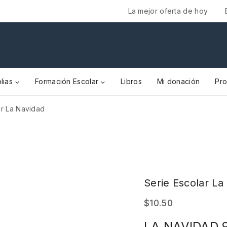
La mejor oferta de hoy
lias
Formación Escolar
Libros
Mi donación
Pr
ar La Navidad
Serie Escolar La
$
10.50
LA NAVIDAD 