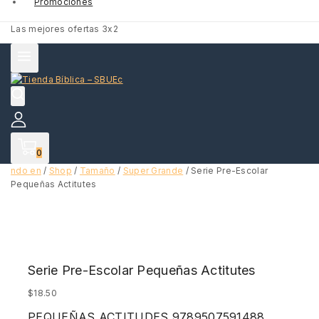
Promociones
Las mejores ofertas 3x2
0
ndo en
/
Shop
/
Tamaño
/
Super Grande
/
Serie Pre-Escolar
Pequeñas Actitutes
Serie Pre-Escolar Pequeñas Actitutes
$
18.50
PEQUEÑAS ACTITUDES 9789507591488