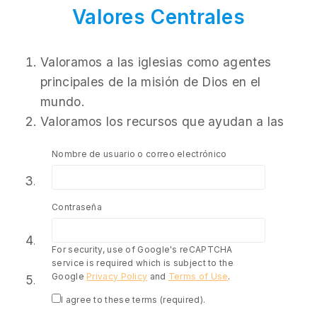
Valores
Centrales
Valoramos a las iglesias como agentes
principales de la misión de Dios en el
mundo.
Valoramos los recursos que ayudan a las
personas a interactuar con la Palabra de
Nombre de usuario o correo electrónico
Dios.
Valoramos todos los diferentes
medios que nos permiten distribuir la
Contraseña
Biblia.
Valoramos la asequibilidad de las
For security, use of Google's reCAPTCHA
Escrituras para todos.
service is required which is subject to the
Google
Privacy Policy
and
Terms of Use
.
Nos valoramos mutuamente
como aliados que buscan servirse entre
I agree to these terms (required).