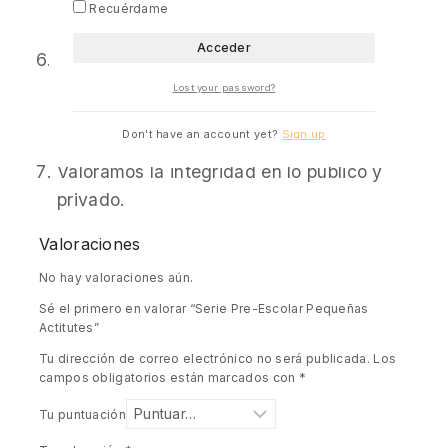
sí, sirviendo juntos a las iglesias con el
Recuérdame
mismo espíritu que Cristo las sirvió.
Valoramos las relaciones abiertas, la
responsabilidad mutua y el uso
Lost your password?
responsable de los recursos dados por
Don't have an account yet?
Sign up
Dios.
Valoramos la integridad en lo público y
privado.
Valoraciones
No hay valoraciones aún.
Sé el primero en valorar “Serie Pre-Escolar Pequeñas
Actitutes”
Tu dirección de correo electrónico no será publicada.
Los
campos obligatorios están marcados con
*
Tu puntuación