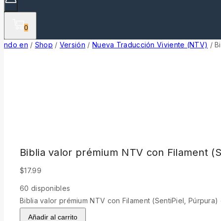
0
ndo en
/
Shop
/
Versión
/
Nueva Traducción Viviente (NTV)
/
B
Biblia valor prémium NTV con Filament (S
$
17.99
60
disponibles
Biblia valor prémium NTV con Filament (SentiPiel, Púrpura)
Añadir al carrito