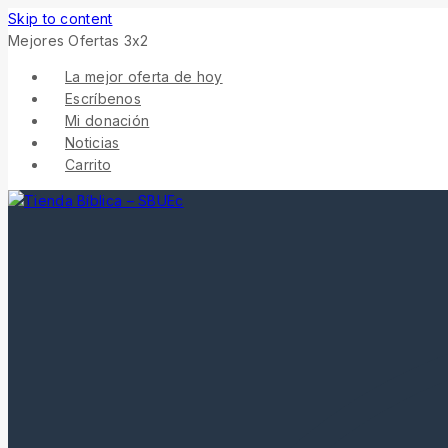
Skip to content
Mejores Ofertas 3x2
La mejor oferta de hoy
Escríbenos
Mi donación
Noticias
Carrito