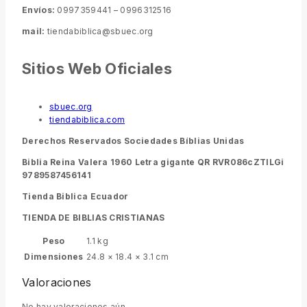
Envíos:
0997359441 – 0996312516
mail:
tiendabiblica@sbuec.org
Sitios Web Oficiales
sbuec.org
tiendabiblica.com
Derechos Reservados Sociedades Bíblias Unidas
Biblia Reina Valera 1960 Letra gigante QR RVR086cZTILGi
9789587456141
Tienda Biblica Ecuador
TIENDA DE BIBLIAS CRISTIANAS
Peso
1.1 kg
Dimensiones
24.8 × 18.4 × 3.1 cm
Valoraciones
No hay valoraciones aún.