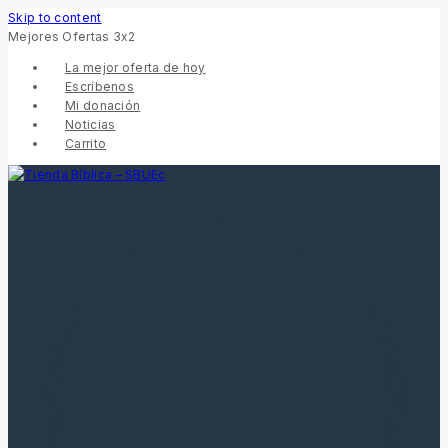
Skip to content
Mejores Ofertas 3x2
La mejor oferta de hoy
Escríbenos
Mi donación
Noticias
Carrito