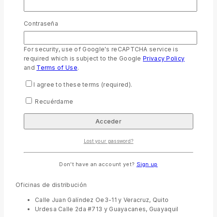
permiten distribuir la Biblia.
Valoramos la asequibilidad de las Escrituras para todos.
Nos valoramos mutuamente como aliados que buscan
Contraseña
servirse entre sí, sirviendo juntos a las iglesias con el
mismo espíritu que Cristo las sirvió.
For security, use of Google's reCAPTCHA service is
Valoramos las relaciones abiertas, la
required which is subject to the Google
Privacy Policy
responsabilidad mutua y el uso responsable de los
and
Terms of Use
.
recursos dados por Dios.
Valoramos la integridad en lo público y privado.
I agree to these terms (required).
Recuérdame
Sociedades Biblicas Unidas ®
Sociedades Biblicas Unidas en
Lost your password?
Ecuador
Don't have an account yet?
Sign up
Oficinas de distribución
Calle Juan Galíndez Oe3-11 y Veracruz, Quito
Urdesa Calle 2da #713 y Guayacanes, Guayaquil