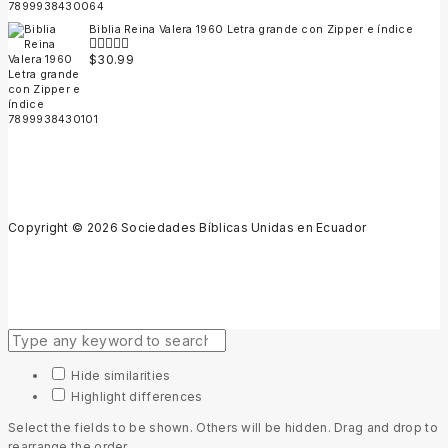
Biblia Reina Valera 1960 Letra grande con Zipper e índice
$
30.99
0
out
of
5
Copyright © 2026 Sociedades Bíblicas Unidas en Ecuador
Hide similarities
Highlight differences
Select the fields to be shown. Others will be hidden. Drag and drop to
rearrange the order.