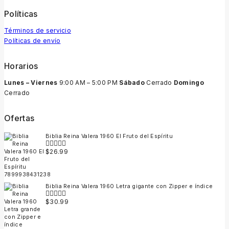
Políticas
Términos de servicio
Políticas de envío
Horarios
Lunes – Viernes
9:00 AM – 5:00 PM
Sábado
Cerrado
Domingo
Cerrado
Ofertas
Biblia Reina Valera 1960 El Fruto del Espíritu
$
26.99
0
out
of
5
Biblia Reina Valera 1960 Letra gigante con Zipper e índice
$
30.99
0
out
of
5