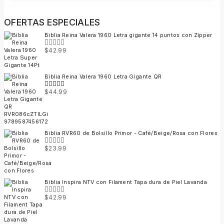
OFERTAS ESPECIALES
Biblia Reina Valera 1960 Letra gigante 14 puntos con Zipper
$
42.99
0
out
of
5
Biblia Reina Valera 1960 Letra Gigante QR
$
44.99
5.00
out of
5
Biblia RVR60 de Bolsillo Primor - Café/Beige/Rosa con Flores
$
23.99
0
out
of
5
Biblia Inspira NTV con Filament Tapa dura de Piel Lavanda
$
42.99
0
out
of
5