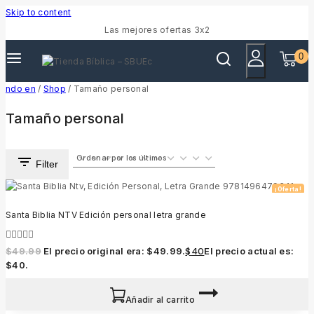
Skip to content
Las mejores ofertas 3x2
0
ndo en
/
Shop
/
Tamaño personal
Tamaño personal
Filter
¡Oferta!
Santa Biblia NTV Edición personal letra grande
0
$
49.99
El precio original era: $49.99.
$
40
El precio actual es:
out
$40.
of
5
Añadir al carrito