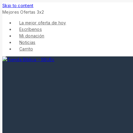
Skip to content
Mejores Ofertas 3x2
La mejor oferta de hoy
Escríbenos
Mi donación
Noticias
Carrito