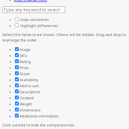
https://twitter.com/
Hide similarities
Highlight differences
Select the fields to be shown. Others will be hidden. Drag and drop to
rearrange the order.
Image
SKU
Rating
Price
Stock
Availability
Add to cart
Description
Content
Weight
Dimensions
Additional information
Click outside to hide the comparison bar