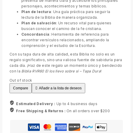
presenta de manera clara y accesible los principales
personajes, acontecimientos y temas bíblicos.
Plan de lectura
: Una guía práctica para seguir la
lectura de la Biblia de manera organizada.
Plan de salvación
: Un recurso vital para quienes
buscan conocer el camino de la fe cristiana.
Concordancia
: Herramienta de referencia para
encontrar versículos relacionados, ampliando la
comprensión y el estudio de la Escritura.
Con su tapa dura de alta calidad, esta Biblia no solo es un
regalo significativo, sino una valiosa fuente de sabiduría para
cada día. ¡Haz de este regalo un momento único y bendecido
con la
Biblia RVR60 El los llevo sobre sí – Tapa Dura
!
Out of stock
Compare
Añadir a la lista de deseos
Estimated Delivery :
Up to 4 business days
Free Shipping & Returns :
On all orders over $200