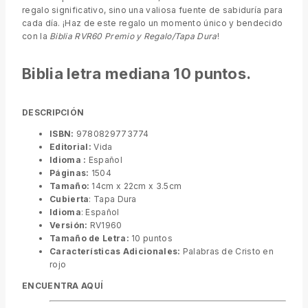
regalo significativo, sino una valiosa fuente de sabiduría para
cada día. ¡Haz de este regalo un momento único y bendecido
con la
Biblia RVR60 Premio y Regalo/Tapa Dura
!
Biblia letra mediana 10 puntos.
DESCRIPCIÓN
ISBN:
9780829773774
Editorial:
Vida
Idioma :
Español
Páginas:
1504
Tamaño:
14cm x 22cm x 3.5cm
Cubierta
: Tapa Dura
Idioma
: Español
Versión:
RV1960
Tamaño de Letra:
10 puntos
Características Adicionales:
Palabras de Cristo en
rojo
ENCUENTRA AQUÍ