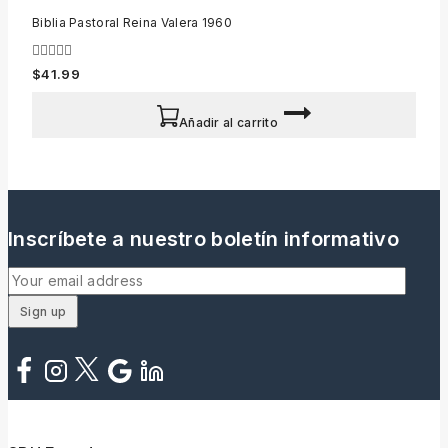
Biblia Pastoral Reina Valera 1960
0
$
41.99
out
of
5
Añadir al carrito
Inscríbete a nuestro boletín informativo