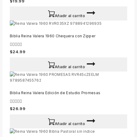
$
19.99
out
of
5
Añadir al carrito
Biblia Reina Valera 1960 Chequera con Zipper
0
$
24.99
out
of
5
Añadir al carrito
Biblia Reina Valera Edición de Estudio Promesas
0
$
26.99
out
of
5
Añadir al carrito