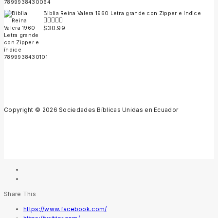
Biblia Reina Valera 1960 Letra grande con Zipper e índice
$
30.99
0
out
of
5
Copyright © 2026 Sociedades Bíblicas Unidas en Ecuador
Share This
https://www.facebook.com/