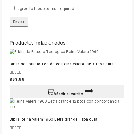
I agree to these terms (required).
Productos relacionados
Biblia de Estudio Teológico Reina Valera 1960 Tapa dura
0
$
53.99
out
of
5
Añadir al carrito
Biblia Reina Valera 1960 Letra grande Tapa dura
0