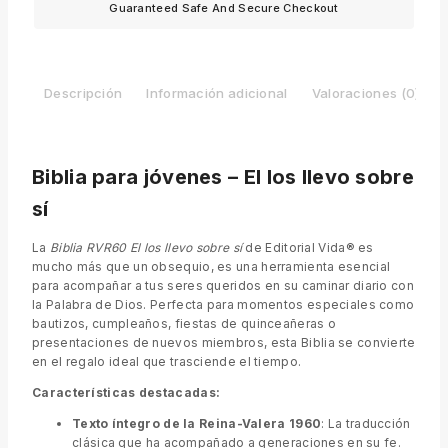
Guaranteed Safe And Secure Checkout
Descripción
Información adicional
Valoraciones (0)
Biblia para jóvenes – El los llevo sobre
sí
La
Biblia RVR60 El los llevo sobre sí
de Editorial Vida® es
mucho más que un obsequio, es una herramienta esencial
para acompañar a tus seres queridos en su caminar diario con
la Palabra de Dios. Perfecta para momentos especiales como
bautizos, cumpleaños, fiestas de quinceañeras o
presentaciones de nuevos miembros, esta Biblia se convierte
en el regalo ideal que trasciende el tiempo.
Características destacadas:
Texto íntegro de la Reina-Valera 1960
: La traducción
clásica que ha acompañado a generaciones en su fe.