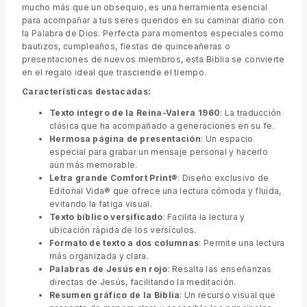
mucho más que un obsequio, es una herramienta esencial
para acompañar a tus seres queridos en su caminar diario con
la Palabra de Dios. Perfecta para momentos especiales como
bautizos, cumpleaños, fiestas de quinceañeras o
presentaciones de nuevos miembros, esta Biblia se convierte
en el regalo ideal que trasciende el tiempo.
Características destacadas:
Texto íntegro de la Reina-Valera 1960
: La traducción
clásica que ha acompañado a generaciones en su fe.
Hermosa página de presentación
: Un espacio
especial para grabar un mensaje personal y hacerlo
aún más memorable.
Letra grande Comfort Print®
: Diseño exclusivo de
Editorial Vida® que ofrece una lectura cómoda y fluida,
evitando la fatiga visual.
Texto bíblico versificado
: Facilita la lectura y
ubicación rápida de los versículos.
Formato de texto a dos columnas
: Permite una lectura
más organizada y clara.
Palabras de Jesús en rojo
: Resalta las enseñanzas
directas de Jesús, facilitando la meditación.
Resumen gráfico de la Biblia
: Un recurso visual que