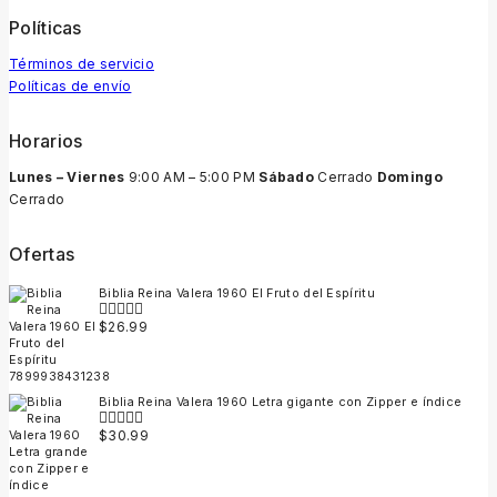
Políticas
Términos de servicio
Políticas de envío
Horarios
Lunes – Viernes
9:00 AM – 5:00 PM
Sábado
Cerrado
Domingo
Cerrado
Ofertas
Biblia Reina Valera 1960 El Fruto del Espíritu
$
26.99
0
out
of
5
Biblia Reina Valera 1960 Letra gigante con Zipper e índice
$
30.99
0
out
of
5