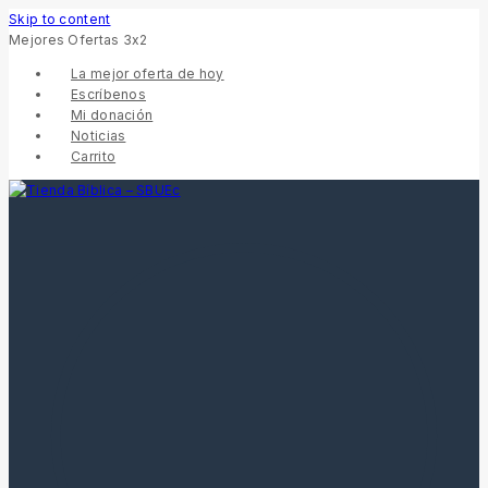
Skip to content
Mejores Ofertas 3x2
La mejor oferta de hoy
Escríbenos
Mi donación
Noticias
Carrito