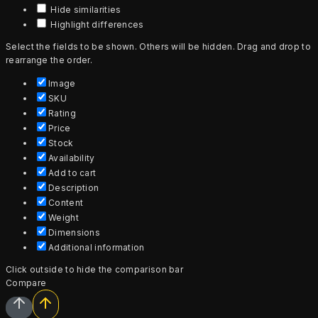
Hide similarities
Highlight differences
Select the fields to be shown. Others will be hidden. Drag and drop to
rearrange the order.
Image
SKU
Rating
Price
Stock
Availability
Add to cart
Description
Content
Weight
Dimensions
Additional information
Click outside to hide the comparison bar
Compare