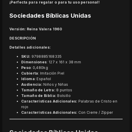
¡Perfecta para regalar o para tu uso personal!
Sociedades Bíblicas Unidas
Versión: Reina Valera 1960
DESCRIPCIÓN
Detalles adicionales:
SKU:
9798885168335
Dimensiones
: 127 x 161 x 38 mm
Peso
: 0,480kg
Cubierta
: Imitación Piel
Idioma
: Español
Audiencia:
Niños y Niñas
Tamaño de Letra:
8 puntos
Tamaño de Biblia:
Bolsillo
Características Adicionales:
Palabras de Cristo en
rojo
Características Adicionales:
Con Cierre / Zípper