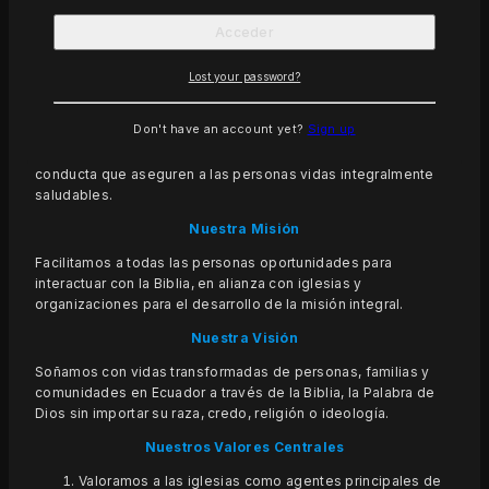
Facilitamos a todas las personas oportunidades
para interactuar con la Biblia
Sociedades Bíblicas Unidas en Ecuador (SBUEC) es una
Lost your password?
Fundación que existe para acercar la Biblia a todos los
ecuatorianos y ecuatorianas, en el idioma y formato de su
Don't have an account yet?
Sign up
elección. Diseña y ejecuta proyectos educativos con la
comunidad con el propósito de incidir en cambios de
conducta que aseguren a las personas vidas integralmente
saludables.
Nuestra Misión
Facilitamos a todas las personas oportunidades para
interactuar con la Biblia, en alianza con iglesias y
organizaciones para el desarrollo de la misión integral.
Nuestra Visión
Soñamos con vidas transformadas de personas, familias y
comunidades en Ecuador a través de la Biblia, la Palabra de
Dios sin importar su raza, credo, religión o ideología.
Nuestros Valores
Centrales
Valoramos a las iglesias como agentes principales de