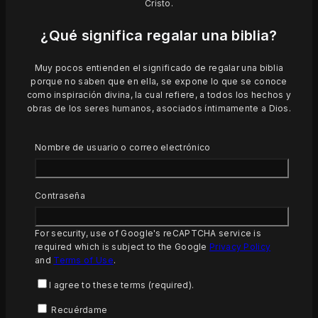
Cristo.
¿Qué significa regalar una biblia?
Muy pocos entienden el significado de regalar una biblia
porque no saben que en ella, se expone lo que se conoce
como inspiración divina, la cual refiere, a todos los hechos y
obras de los seres humanos, asociados íntimamente a Dios.
Llevando la Palabra de Dios a todo el Ecuador
Nombre de usuario o correo electrónico
Llevamos la Biblia para todos. Miembros de la fraternidad
Mundial de Sociedades Bíblicas Unidas y sirviendo en
Ecuador desde 1824. Ponemos la Palabra de Dios en las
Contraseña
manos de los ecuatorianos en todos los rincones de nuestro
país, en el lenguaje que puedan entender. Proveemos
For security, use of Google's reCAPTCHA service is
materiales bíblicos y asistimos a la comunidad con proyectos
required which is subject to the Google
Privacy Policy
sociales, en donde La Biblia es prioritaria.
and
Terms of Use
.
Soñamos con vidas de personas, familias y comunidades en
Ecuador, transformadas a través de la Biblia, la Palabra de
I agree to these terms (required).
Dios, sin importar su raza, credo, religión o ideología
Recuérdame