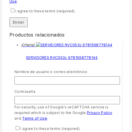
Use
.
I agree to these terms (required).
Productos relacionados
¡Oferta!
SERVIDORES RVC053c 9781598778144
0
out of 5
$
32.99
El precio original era: $32.99.
$
25
El
Nombre de usuario o correo electrónico
precio actual es: $25.
Añadir al carrito
Contraseña
For security, use of Google's reCAPTCHA service is
required which is subject to the Google
Privacy Policy
and
Terms of Use
.
Biblia de Estudio para la Predicación Reina Valera
1960
I agree to these terms (required).