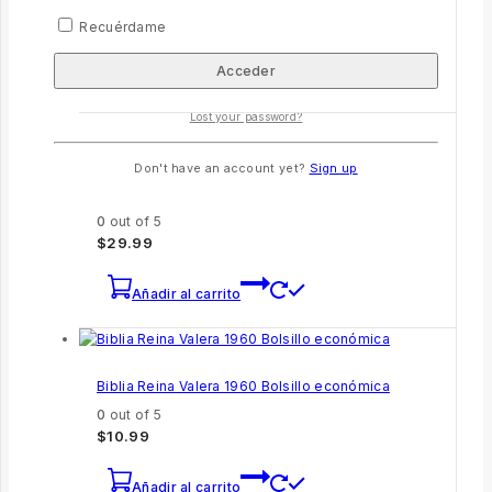
0
out of 5
$
45.99
Recuérdame
Añadir al carrito
Lost your password?
Don't have an account yet?
Sign up
Reina Valera 1960 Letra Grande Tritono
0
out of 5
$
29.99
Añadir al carrito
Biblia Reina Valera 1960 Bolsillo económica
0
out of 5
$
10.99
Añadir al carrito