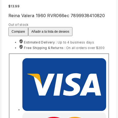
$
13.99
Reina Valera 1960 RVR066ec 7899938410820
Out of stock
Compare
Añadir a la lista de deseos
Estimated Delivery :
Up to 4 business days
Free Shipping & Returns :
On all orders over $200