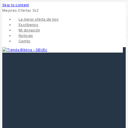
Skip to content
Mejores Ofertas 3x2
La mejor oferta de hoy
Escríbenos
Mi donación
Noticias
Carrito