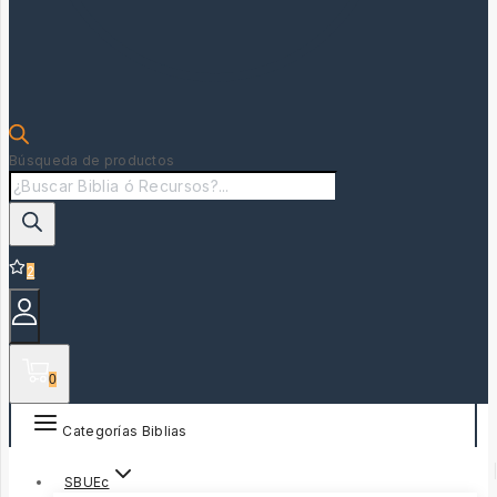
Búsqueda de productos
2
0
Categorías Biblias
SBUEc