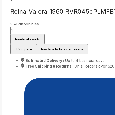
Reina Valera 1960 RVR045cPLMFB
964
disponibles
Biblia
Reina
Añadir al carrito
Valera
1960
Compare
Añadir a la lista de deseos
para
niños
Estimated Delivery :
Up to 4 business days
con
Free Shipping & Returns :
On all orders over $2
Fuentes
de
Bendición
Zipper
cantidad