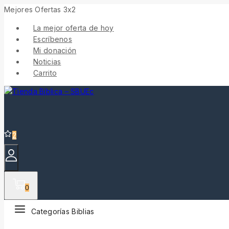
Skip
Mejores Ofertas 3x2
to
La mejor oferta de hoy
content
Escríbenos
Mi donación
Noticias
Carrito
2
0
Categorías Biblias