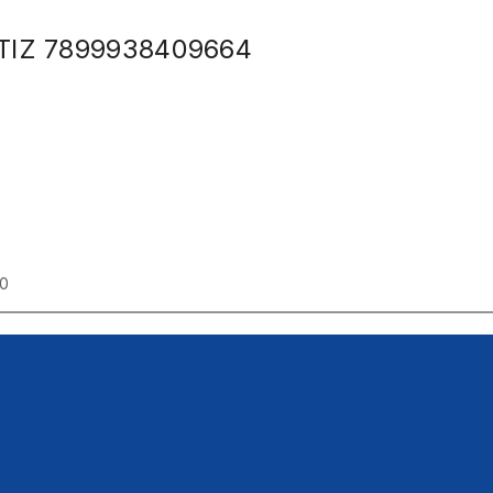
TIZ 7899938409664
00