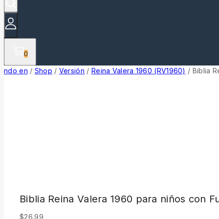
0
ndo en
/
Shop
/
Versión
/
Reina Valera 1960 (RV1960)
/
Biblia 
Biblia Reina Valera 1960 para niños con 
$
26.99