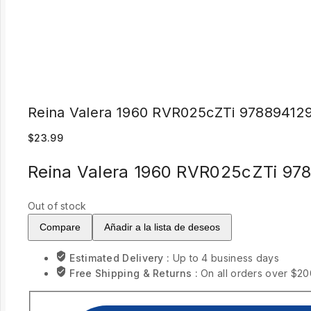
Reina Valera 1960 RVR025cZTi 97889412
$
23.99
Reina Valera 1960 RVR025cZTi 97
Out of stock
Compare
Añadir a la lista de deseos
Estimated Delivery :
Up to 4 business days
Free Shipping & Returns :
On all orders over $20