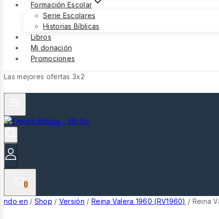
Formación Escolar
Serie Escolares
Historias Bíblicas
Libros
Mi donación
Promociones
Las mejores ofertas 3x2
0
ndo en
/
Shop
/
Versión
/
Reina Valera 1960 (RV1960)
/
Reina 