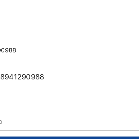
90988
88941290988
0