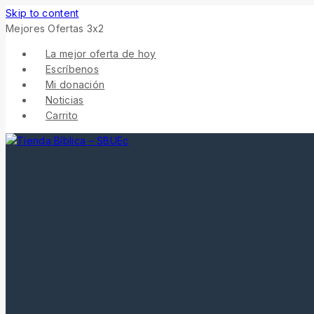
Skip to content
Mejores Ofertas 3x2
La mejor oferta de hoy
Escríbenos
Mi donación
Noticias
Carrito