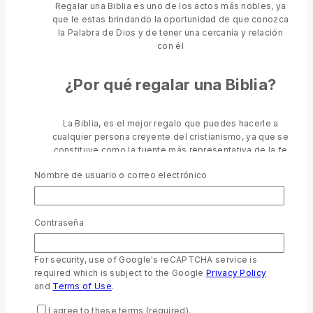
Regalar una Biblia es uno de los actos más nobles, ya
que le estas brindando la oportunidad de que conozca
la Palabra de Dios y de tener una cercanía y relación
con él
¿Por qué regalar una Biblia?
La Biblia, es el mejor regalo que puedes hacerle a
cualquier persona creyente del cristianismo, ya que se
constituye como la fuente más representativa de la fe
y la doctrina de Cristo.
Nombre de usuario o correo electrónico
¿Qué significa regalar una biblia?
Contraseña
Muy pocos entienden el significado de regalar una
biblia porque no saben que en ella, se expone lo que
se conoce como inspiración divina, la cual refiere, a
For security, use of Google's reCAPTCHA service is
todos los hechos y obras de los seres humanos,
required which is subject to the Google
Privacy Policy
asociados íntimamente a Dios.
and
Terms of Use
.
I agree to these terms (required).