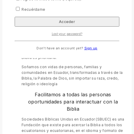
Llevando la Palabra de Dios a todo el
Ecuador
Recuérdame
Llevamos la Biblia para todos. Miembros de la
fraternidad Mundial de Sociedades Bíblicas Unidas y
sirviendo en Ecuador desde 1824. Ponemos la Palabra
Lost your password?
de Dios en las manos de los ecuatorianos en todos los
rincones de nuestro país, en el lenguaje que puedan
entender. Proveemos materiales bíblicos y asistimos a
Don't have an account yet?
Sign up
la comunidad con proyectos sociales, en donde La
Biblia es prioritaria.
Soñamos con vidas de personas, familias y
comunidades en Ecuador, transformadas a través de la
Biblia, la Palabra de Dios, sin importar su raza, credo,
religión o ideología
Facilitamos a todas las personas
oportunidades para interactuar con la
Biblia
Sociedades Bíblicas Unidas en Ecuador (SBUEC) es una
Fundación que existe para acercar la Biblia a todos los
ecuatorianos y ecuatorianas, en el idioma y formato de