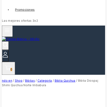
Promociones
Las mejores ofertas 3x2
0
ndo en
/
Shop
/
Biblias
/
Categoría
/
Biblia Quichua
/
Biblia Diospaj
Shimi Quichua Norte Imbabura