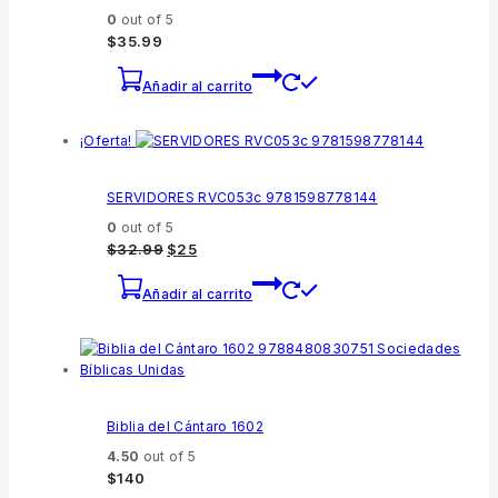
0
out of 5
$
35.99
Añadir al carrito
¡Oferta!
SERVIDORES RVC053c 9781598778144
0
out of 5
$
32.99
$
25
Añadir al carrito
Biblia del Cántaro 1602
4.50
out of 5
$
140