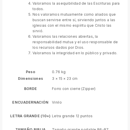
Valoramos la asequibilidad de las Escrituras para
todos.
Nos valoramos mutuamente como aliados que
buscan servirse entre sí, sirviendo juntos a las
iglesias con el mismo espíritu que Cristo las
sirvió.
Valoramos las relaciones abiertas, la
responsabilidad mutua y el uso responsable de
los recursos dados por Dios.
Valoramos la integridad en lo público y privado.
Peso
0.76 kg
Dimensiones
3 × 15 × 23 cm
BORDE
Forro con cierre (Zipper)
ENCUADERNACIÓN
Vinilo
LETRA GRANDE (10+)
Letra grande 12 puntos
TAMAÑO BIBLIA
Tamaño grande portable B6-B7