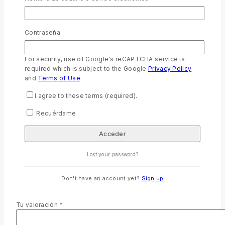
journey today!
The Nueva Traducción Viviente is a clear and accurate
Spanish translation of the Bible. It’s easy to understand, and it
Contraseña
conveys the precise meaning of the original languages in a
flowing, effortless writing style that promotes accessible and
meaningful reading.
For security, use of Google's reCAPTCHA service is
required which is subject to the Google
Privacy Policy
Peso
0.793786 kg
and
Terms of Use
.
Dimensiones
16.51 × 25.4 cm
I agree to these terms (required).
Valoraciones
Recuérdame
No hay valoraciones aún.
Sé el primero en valorar “Biblia ultrafina NTV, letra grande con
Filament (SentiPiel, Flores rosa, Letra Roja)”
Lost your password?
Tu dirección de correo electrónico no será publicada.
Los
campos obligatorios están marcados con
*
Don't have an account yet?
Sign up
Tu puntuación
Tu valoración
*