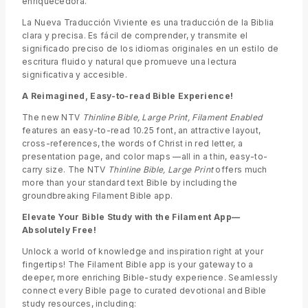
enriquecedora.
La Nueva Traducción Viviente es una traducción de la Biblia
clara y precisa. Es fácil de comprender, y transmite el
significado preciso de los idiomas originales en un estilo de
escritura fluido y natural que promueve una lectura
significativa y accesible.
A Reimagined, Easy-to-read Bible Experience!
The new NTV
Thinline Bible, Large Print, Filament Enabled
features an easy-to-read 10.25 font, an attractive layout,
cross-references, the words of Christ in red letter, a
presentation page, and color maps —all in a thin, easy-to-
carry size. The NTV
Thinline Bible, Large Print
offers much
more than your standard text Bible by including the
groundbreaking Filament Bible app.
Elevate Your Bible Study with the Filament App—
Absolutely Free!
Unlock a world of knowledge and inspiration right at your
fingertips! The Filament Bible app is your gateway to a
deeper, more enriching Bible-study experience. Seamlessly
connect every Bible page to curated devotional and Bible
study resources, including: