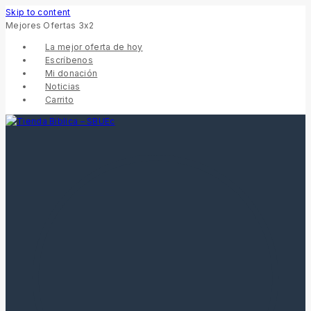
Skip to content
Mejores Ofertas 3x2
La mejor oferta de hoy
Escríbenos
Mi donación
Noticias
Carrito