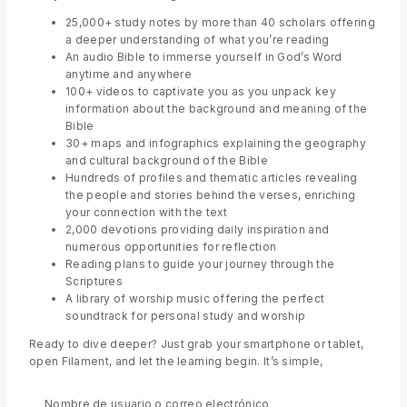
25,000+ study notes by more than 40 scholars offering
a deeper understanding of what you’re reading
An audio Bible to immerse yourself in God’s Word
anytime and anywhere
100+ videos to captivate you as you unpack key
information about the background and meaning of the
Bible
30+ maps and infographics explaining the geography
and cultural background of the Bible
Hundreds of profiles and thematic articles revealing
the people and stories behind the verses, enriching
your connection with the text
2,000 devotions providing daily inspiration and
numerous opportunities for reflection
Reading plans to guide your journey through the
Scriptures
A library of worship music offering the perfect
soundtrack for personal study and worship
Ready to dive deeper? Just grab your smartphone or tablet,
open Filament, and let the learning begin. It’s simple,
convenient, and extremely enriching. Discover more ways to
interact with God’s word and start your enhanced Bible
Nombre de usuario o correo electrónico