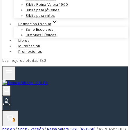
Biblia Reina Valera 1960
Biblia para jóvenes
Biblia para niños
Formación Escolar
Serie Escolares
Historias Bíblicas
Libros
Mi donación
Promociones
Las mejores ofertas 3x2
0
ndo en
/
Shop
/
Versión
/
Reina Valera 1960 (RV1960)
/
RVR045cZTILG