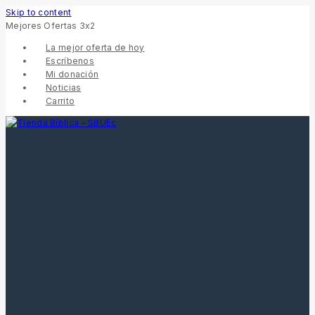
Skip to content
Mejores Ofertas 3x2
La mejor oferta de hoy
Escríbenos
Mi donación
Noticias
Carrito