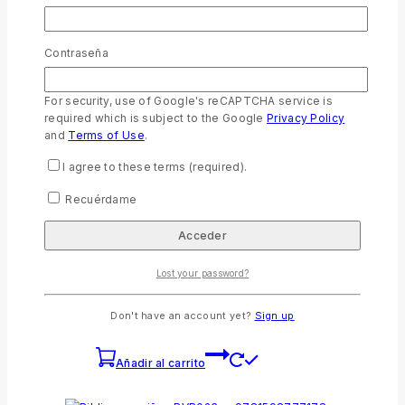
Contraseña
For security, use of Google's reCAPTCHA service is
Biblia RVR60 Geométrico Café con Palabras de
Jesús en Rojo
required which is subject to the Google
Privacy Policy
and
Terms of Use
.
0
out of 5
$
21.99
I agree to these terms (required).
Añadir al carrito
Recuérdame
Lost your password?
Biblia Reina Valera 1960 Bolsillo económica
0
out of 5
Don't have an account yet?
Sign up
$
10.99
Añadir al carrito