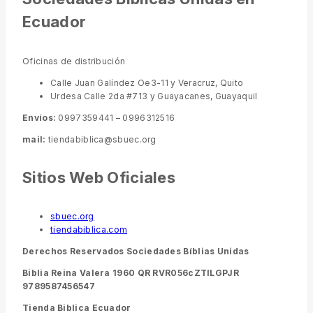
Ecuador
Oficinas de distribución
Calle Juan Galíndez Oe3-11 y Veracruz, Quito
Urdesa Calle 2da #713 y Guayacanes, Guayaquil
Envíos:
0997359441 – 0996312516
mail:
tiendabiblica@sbuec.org
Sitios Web Oficiales
sbuec.org
tiendabiblica.com
Derechos Reservados Sociedades Bíblias Unidas
Biblia Reina Valera 1960 QR RVR056cZTILGPJR
9789587456547
Tienda Biblica Ecuador