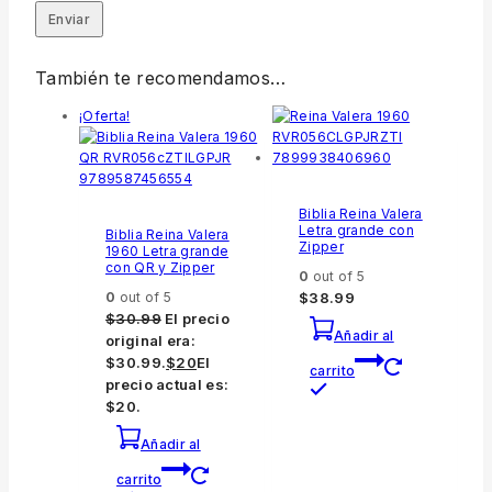
También te recomendamos…
¡Oferta!
Biblia Reina Valera
Letra grande con
Biblia Reina Valera
Zipper
1960 Letra grande
con QR y Zipper
0
out of 5
0
out of 5
$
38.99
$
30.99
El precio
Añadir al
original era:
$30.99.
$
20
El
carrito
precio actual es:
$20.
Añadir al
carrito