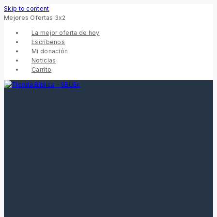
Skip to content
Mejores Ofertas 3x2
La mejor oferta de hoy
Escríbenos
Mi donación
Noticias
Carrito