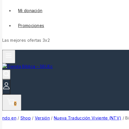
Mi donación
Promociones
Las mejores ofertas 3x2
0
ndo en
/
Shop
/
Versión
/
Nueva Traducción Viviente (NTV)
/
B