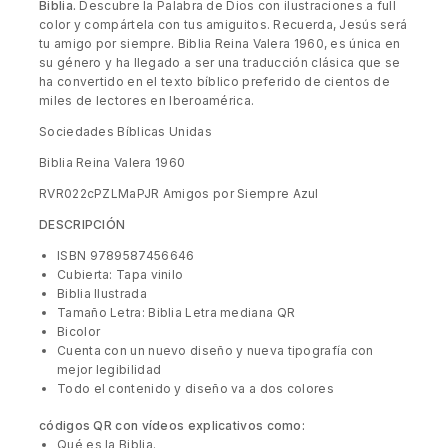
Biblia.
Descubre la Palabra de Dios con ilustraciones a full
color y compártela con tus amiguitos. Recuerda, Jesús será
tu amigo por siempre. Biblia Reina Valera 1960, es única en
su género y ha llegado a ser una traducción clásica que se
ha convertido en el texto bíblico preferido de cientos de
miles de lectores en Iberoamérica.
Sociedades Bíblicas Unidas
Biblia Reina Valera 1960
RVR022cPZLMaPJR Amigos por Siempre Azul
DESCRIPCIÓN
ISBN 9789587456646
Cubierta: Tapa vinilo
Biblia Ilustrada
Tamaño Letra: Biblia Letra mediana QR
Bicolor
Cuenta con un nuevo diseño y nueva tipografía con
mejor legibilidad
Todo el contenido y diseño va a dos colores
códigos QR con vídeos explicativos como:
Qué es la Biblia.