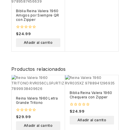
Biblia Reina Valera 1960
Amigos por Siempre QR
con Zipper
0
$
24.99
out
of
Añadir al carrito
5
Productos relacionados
Biblia Reina Valera 1960
Chequera con Zipper
Reina Valera 1960 Letra
Grande Tritono
0
$
24.99
out
0
$
29.99
of
out
Añadir al carrito
5
of
Añadir al carrito
5