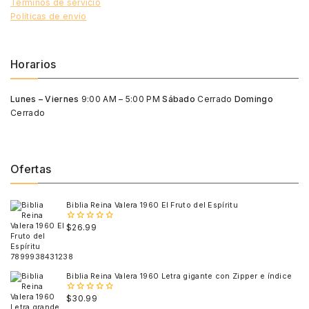
Términos de servicio
Políticas de envío
Horarios
Lunes – Viernes
9:00 AM – 5:00 PM
Sábado
Cerrado
Domingo
Cerrado
Ofertas
Biblia Reina Valera 1960 El Fruto del Espíritu
$
26.99
0
out
of
5
Biblia Reina Valera 1960 Letra gigante con Zipper e índice
$
30.99
0
out