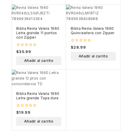
Biblia Reina Valera 1960
Biblia Reina Valera 1960
Letra grande 11 puntos
Quinceañera con Zipper
con Zipper
0
$
28.99
out
0
$
35.99
of
out
Añadir al carrito
5
of
Añadir al carrito
5
Biblia Reina Valera 1960
Letra grande Tapa dura
0
$
19.99
out
of
Añadir al carrito
5