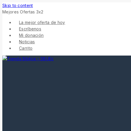
Skip to content
Mejores Ofertas 3x2
La mejor oferta de hoy
Escríbenos
Mi donación
Noticias
Carrito